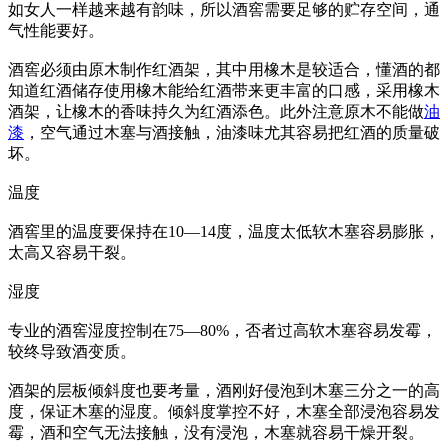
如女人一样越来越有韵味，所以酒窖需要足够的贮存空间，通
气性能要好。
酒窖必须由原木制作红酒架，其中用橡木是较适合，懂酒的都
知道红酒储存使用橡木能给红酒带来更丰富的口感，采用橡木
酒架，让橡木的香味持久为红酒添色。此外注意原木不能做
油
漆
，空气通过木塞与酒接触，油漆味尤其容易把红酒的质量破
坏。
温度
酒窖里的温度要保持在10—14度，温度太低软木塞容易膨胀，
太高又容易干裂。
湿度
专业的酒窖湿度控制在75—80%，否者过高软木塞容易发霉，
较终导致酒变质。
酒架的层板倾斜度也要考量，酒刚好侵泡到木塞三分之一的高
度，保证木塞的湿度。倾斜度掌控不好，木塞全部浸泡容易发
霉，酒和空气无法接触，没有浸泡，木塞就容易干燥开裂。