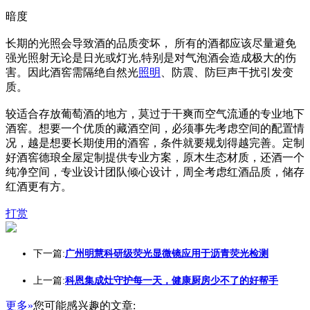
暗度
长期的光照会导致酒的品质变坏， 所有的酒都应该尽量避免
强光照射无论是日光或灯光,特别是对气泡酒会造成极大的伤
害。因此酒窖需隔绝自然光
照明
、防震、防巨声干扰引发变
质。
较适合存放葡萄酒的地方，莫过于干爽而空气流通的专业地下
酒窖。想要一个优质的藏酒空间，必须事先考虑空间的配置情
况，越是想要长期使用的酒窖，条件就要规划得越完善。定制
好酒窖德琅全屋定制提供专业方案，原木生态材质，还酒一个
纯净空间，专业设计团队倾心设计，周全考虑红酒品质，储存
红酒更有方。
打赏
下一篇:
广州明慧科研级荧光显微镜应用于沥青荧光检测
上一篇:
科恩集成灶守护每一天，健康厨房少不了的好帮手
更多»
您可能感兴趣的文章: