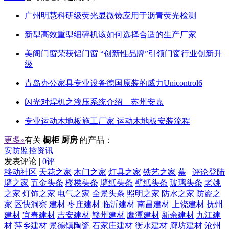
广州明慧科研级荧光显微镜应用于沥青荧光检测
新型高效重型细碎机该如何选择合适的生产厂家
美阁门窗荣获铝门窗 “创新性品牌”引领门窗行业创新升
级
青岛办公家具专业设备德国原装的威力Unicontrol6
闪光对焊机之液压系统介绍—苏州安嘉
专业运动木地板施工厂家 运动木地板安装流程
更多»
有关
橱柜 厨房
的产品：
安防监控资讯
发表评论 |
0评
移动社区
天花之家
木门之家
灯具之家
铁艺之家
幕
评论登陆
墙之家
五金头条
楼梯头条
墙纸头条
壁纸头条
玻璃头条
老姚
之家
灯饰之家
电气之家
全景头条
照明之家
防水之家
防盗之
家
区快洞察
建材
枣庄建材
临沂建材
南昌建材
上饶建材
抚州
建材
宜春建材
吉安建材
赣州建材
鹰潭建材
新余建材
九江建
材
萍乡建材
景德镇陶瓷
石家庄建材
衡水建材
廊坊建材
沧州