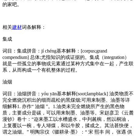
的家吧。
相关
建材
词条解释：
集成
词目：集成拼音：jí chéng基本解释：[corpus;grand
compendium] 总体;尤指知识的或证据的。集成（integration）
就是一些孤立的事物或元素通过某种方式集中在一起，产生联
系，从而构成一个有机整体的过程。
油烟
词目：油烟拼音：yóu yān基本解释[soot;lampblack] 油类物质不
完全燃烧沉积出的细而疏松的黑煤烟;可用来制墨、油墨等详
细解释1. 亦作“ 油烟 ”。1.油类未完全燃烧所产生的黑色物
质，主要成分是碳，可以用来制墨、油墨等。宋赵彦卫《云麓
漫钞》卷十：“迩来墨工以水槽盛水，中列麄椀，然以桐油，
上复覆以一椀，专人埽煤，和以牛胶，揉成之。其法甚快便，
谓之油烟。” 明陶宗仪《辍耕录·墨》：“ 宋 熙丰 间， 张遇 供