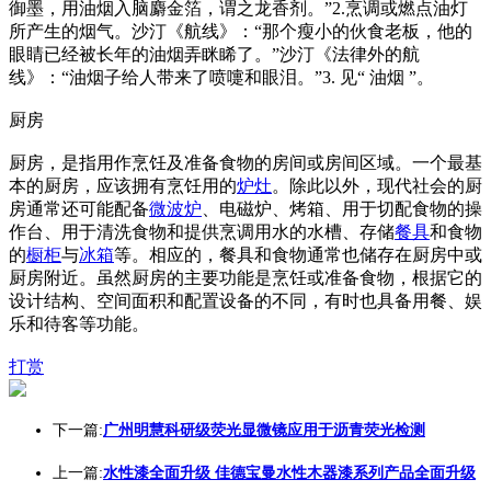
御墨，用油烟入脑麝金箔，谓之龙香剂。”2.烹调或燃点油灯
所产生的烟气。沙汀《航线》：“那个瘦小的伙食老板，他的
眼睛已经被长年的油烟弄眯睎了。”沙汀《法律外的航
线》：“油烟子给人带来了喷嚏和眼泪。”3. 见“ 油烟 ”。
厨房
厨房，是指用作烹饪及准备食物的房间或房间区域。一个最基
本的厨房，应该拥有烹饪用的
炉灶
。除此以外，现代社会的厨
房通常还可能配备
微波炉
、电磁炉、烤箱、用于切配食物的操
作台、用于清洗食物和提供烹调用水的水槽、存储
餐具
和食物
的
橱柜
与
冰箱
等。相应的，餐具和食物通常也储存在厨房中或
厨房附近。虽然厨房的主要功能是烹饪或准备食物，根据它的
设计结构、空间面积和配置设备的不同，有时也具备用餐、娱
乐和待客等功能。
打赏
下一篇:
广州明慧科研级荧光显微镜应用于沥青荧光检测
上一篇:
水性漆全面升级 佳德宝曼水性木器漆系列产品全面升级