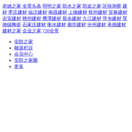
老姚之家
全景头条
照明之家
防水之家
防盗之家
区快洞察
建
材
枣庄建材
临沂建材
南昌建材
上饶建材
抚州建材
宜春建材
吉安建材
赣州建材
鹰潭建材
新余建材
九江建材
萍乡建材
景
德镇陶瓷
石家庄建材
衡水建材
廊坊建材
沧州建材
承德建材
建材之家
企业之家
720全景
安防之家
频道栏目
会员中心
安防之家圈
更多