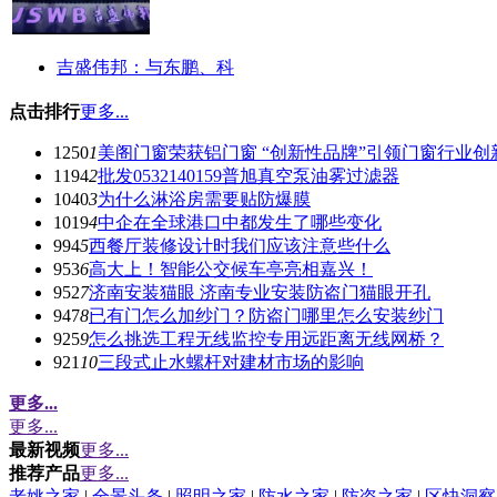
吉盛伟邦：与东鹏、科
点击排行
更多...
1250
1
美阁门窗荣获铝门窗 “创新性品牌”引领门窗行业创
1194
2
批发0532140159普旭真空泵油雾过滤器
1040
3
为什么淋浴房需要贴防爆膜
1019
4
中企在全球港口中都发生了哪些变化
994
5
西餐厅装修设计时我们应该注意些什么
953
6
高大上！智能公交候车亭亮相嘉兴！
952
7
济南安装猫眼 济南专业安装防盗门猫眼开孔
947
8
已有门怎么加纱门？防盗门哪里怎么安装纱门
925
9
怎么挑选工程无线监控专用远距离无线网桥？
921
10
三段式止水螺杆对建材市场的影响
更多...
更多...
最新视频
更多...
推荐产品
更多...
老姚之家
|
全景头条
|
照明之家
|
防水之家
|
防盗之家
|
区快洞察