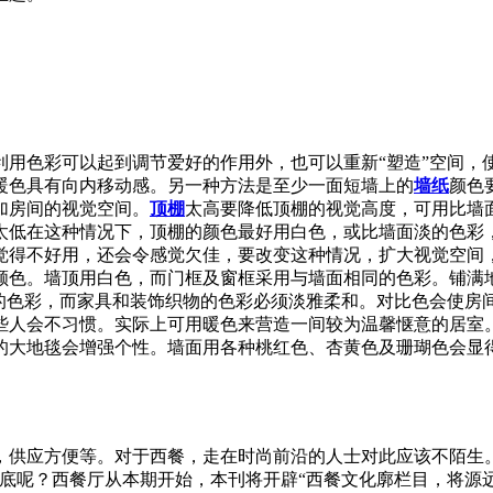
利用色彩可以起到调节爱好的作用外，也可以重新“塑造”空间，
暖色具有向内移动感。另一种方法是至少一面短墙上的
墙纸
颜色
加房间的视觉空间。
顶棚
太高要降低顶棚的视觉高度，可用比墙
太低在这种情况下，顶棚的颜色最好用白色，或比墙面淡的色彩，
觉得不好用，还会令感觉欠佳，要改变这种情况，扩大视觉空间
颜色。墙顶用白色，而门框及窗框采用与墙面相同的色彩。铺满
的色彩，而家具和装饰织物的色彩必须淡雅柔和。对比色会使房
些人会不习惯。实际上可用暖色来营造一间较为温馨惬意的居室。
的大地毯会增强个性。墙面用各种桃红色、杏黄色及珊瑚色会显
，供应方便等。对于西餐，走在时尚前沿的人士对此应该不陌生
知底呢？西餐厅从本期开始，本刊将开辟“西餐文化廓栏目，将源