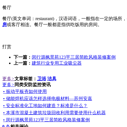
餐厅
餐厅(英文单词：restaurant)，汉语词语，一般指在一
房
或客厅相连。餐厅一般都是指供吃饭用的房间。
打赏
下一篇：
闵行源枫景苑123平三居简欧风格装修案例
上一篇：
建筑行业专用工业吸尘器
更多
>
文章标签：
卫浴
洁具
更多
>
同类安防监控资讯
• 振动平板夯如何使用
• 储能焊机应该怎样选择电极材料—苏州安嘉
• 安全标准化工地如何建造？标准是什么？
• 本溪市混凝土建筑垃圾回收利用需要使用什么机器
• 闵行源枫景苑123平三居简欧风格装修案例
0
条
相关评论