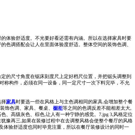
餐时的体验舒适度。不光要好看还需有内涵。所以在选择家具时要
配,好的色调搭配会让人在里面体验度舒适。整体空间的装饰色调、
上给定的尺寸角度在锯床刻度尺上定好档尺位置，并把锯头调整到
4)对称构件，必须在同一设备，同一定尺寸一次下料完毕，不允
选择
家具
时要选一些在风格上与主色调相同的家具,会增加整个餐
间的装饰色调、家具、餐桌、
橱柜
等之间的色调反差不能相差太大,
高级灰色、棕色,让人有一种宁静的感觉。7.jpg 3,风格定位
在犹豫再三,如果在装修过程中在去调整风格会使整个餐厅的风格
及体验舒适度也同时毕竟注重，所以在餐厅装修设计的同时一