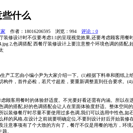
意些什么
之家
作者：18016206595 浏览：
994
评论：0
厅装修设计时不仅要考虑1:1的呈现视觉效果,还要考虑顾客用
.jpg 2,色调搭配 西餐厅装修设计上要注意整个环境色调的搭
太
分)生产工艺由小编小尹为大家介绍一下。(1)根据下料单和图纸
)锯切构件，首件必检，若尺寸超差，要重新调整直到任合要求。(
要考虑顾客用餐时的体验舒适度。不光要好看还需有内涵。所以在
个环境色调的搭配,好的色调搭配会让人在里面体验度舒适。整体空
装修餐厅时尽量不要使用过多色调,我们可以选用中性色,如石色、
么样的风格,在设计之前就要明确定位,不要到设计好后开始装修
格及注意事项有了个大致的方向了，餐厅不仅是用餐的地方，环境
主题。