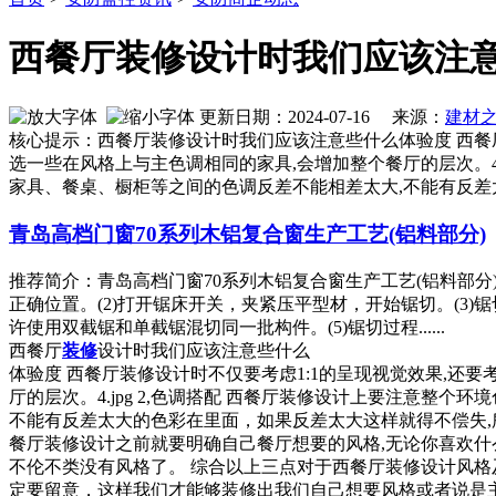
西餐厅装修设计时我们应该注
更新日期：2024-07-16 来源：
建材
核心提示：西餐厅装修设计时我们应该注意些什么体验度 西餐
选一些在风格上与主色调相同的家具,会增加整个餐厅的层次。4
家具、餐桌、橱柜等之间的色调反差不能相差太大,不能有反差
青岛高档门窗70系列木铝复合窗生产工艺(铝料部分)
推荐简介：青岛高档门窗70系列木铝复合窗生产工艺(铝料部
正确位置。(2)打开锯床开关，夹紧压平型材，开始锯切。(3
许使用双截锯和单截锯混切同一批构件。(5)锯切过程......
西餐厅
装修
设计时我们应该注意些什么
体验度 西餐厅装修设计时不仅要考虑1:1的呈现视觉效果,还
厅的层次。4.jpg 2,色调搭配 西餐厅装修设计上要注意整
不能有反差太大的色彩在里面，如果反差太大这样就得不偿失,所以
餐厅装修设计之前就要明确自己餐厅想要的风格,无论你喜欢什
不伦不类没有风格了。 综合以上三点对于西餐厅装修设计风
定要留意，这样我们才能够装修出我们自己想要风格或者说是