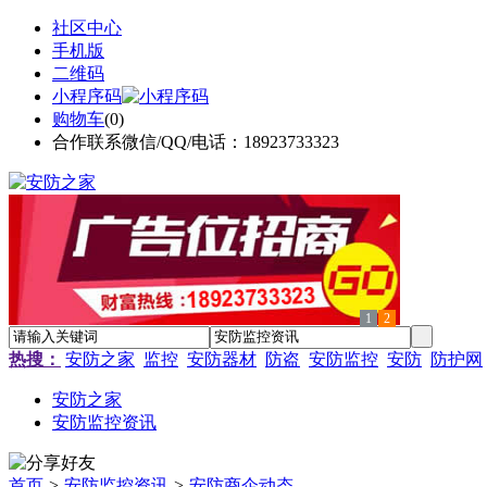
社区中心
手机版
二维码
小程序码
购物车
(
0
)
合作联系微信/QQ/电话：18923733323
1
2
热搜：
安防之家
监控
安防器材
防盗
安防监控
安防
防护网
安防之家
安防监控资讯
首页
>
安防监控资讯
>
安防商企动态