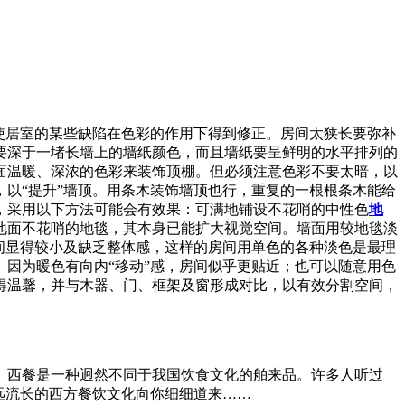
使居室的某些缺陷在色彩的作用下得到修正。房间太狭长要弥补
要深于一堵长墙上的墙纸颜色，而且墙纸要呈鲜明的水平排列的
面温暖、深浓的色彩来装饰顶棚。但必须注意色彩不要太暗，以
以“提升”墙顶。用条木装饰墙顶也行，重复的一根根条木能给
，采用以下方法可能会有效果：可满地铺设不花哨的中性色
地
地面不花哨的地毯，其本身已能扩大视觉空间。墙面用较地毯淡
间显得较小及缺乏整体感，这样的房间用单色的各种淡色是最理
因为暖色有向内“移动”感，房间似乎更贴近；也可以随意用色
得温馨，并与木器、门、框架及窗形成对比，以有效分割空间，
。西餐是一种迥然不同于我国饮食文化的舶来品。许多人听过
远流长的西方餐饮文化向你细细道来……