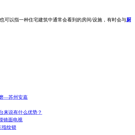
屋，也可以指一种住宅建筑中通常会看到的房间/设施，有时会与
厨
修磨—苏州安嘉
作台来说有什么优势？
触摸镜面电视
E指纹锁