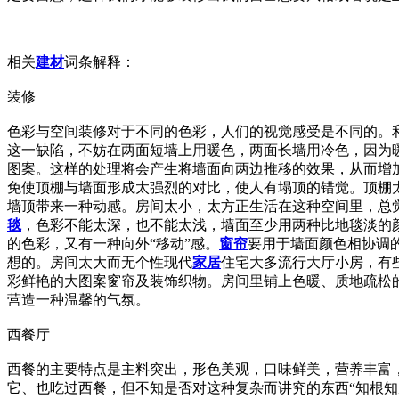
相关
建材
词条解释：
装修
色彩与空间装修对于不同的色彩，人们的视觉感受是不同的。
这一缺陷，不妨在两面短墙上用暖色，两面长墙用冷色，因为
图案。这样的处理将会产生将墙面向两边推移的效果，从而增
免使顶棚与墙面形成太强烈的对比，使人有塌顶的错觉。顶棚
墙顶带来一种动感。房间太小，太方正生活在这种空间里，总
毯
，色彩不能太深，也不能太浅，墙面至少用两种比地毯淡的
的色彩，又有一种向外“移动”感。
窗帘
要用于墙面颜色相协调
想的。房间太大而无个性现代
家居
住宅大多流行大厅小房，有
彩鲜艳的大图案窗帘及装饰织物。房间里铺上色暖、质地疏松
营造一种温馨的气氛。
西餐厅
西餐的主要特点是主料突出，形色美观，口味鲜美，营养丰富
它、也吃过西餐，但不知是否对这种复杂而讲究的东西“知根