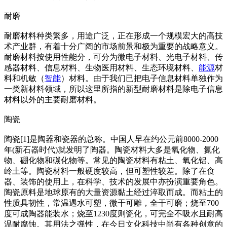
耐磨
耐磨材料种类繁多，用途广泛，正在形成一个规模宏大的高技
术产业群，有着十分广阔的市场前景和极为重要的战略意义。
耐磨材料按使用性能分，可分为微电子材料、光电子材料、传
感器材料、信息材料、生物医用材料、生态环境材料、
能源
材
料和机敏（
智能
）材料。由于我们已把电子信息材料单独作为
一类新材料领域，所以这里所指的新型耐磨材料是除电子信息
材料以外的主要耐磨材料。
陶瓷
陶瓷[1]是陶器和瓷器的总称。中国人早在约公元前8000-2000
年(新石器时代)就发明了陶器。陶瓷材料大多是氧化物、氮化
物、硼化物和碳化物等。常见的陶瓷材料有粘土、氧化铝、高
岭土等。陶瓷材料一般硬度较高，但可塑性较差。除了在食
器、装饰的使用上，在科学、技术的发展中亦扮演重要角色。
陶瓷原料是地球原有的大量资源黏土经过淬取而成。而粘土的
性质具韧性，常温遇水可塑，微干可雕，全干可磨；烧至700
度可成陶器能装水；烧至1230度则瓷化，可完全不吸水且耐高
温耐腐蚀。其用法之弹性，在今日文化科技中尚有各种创意的