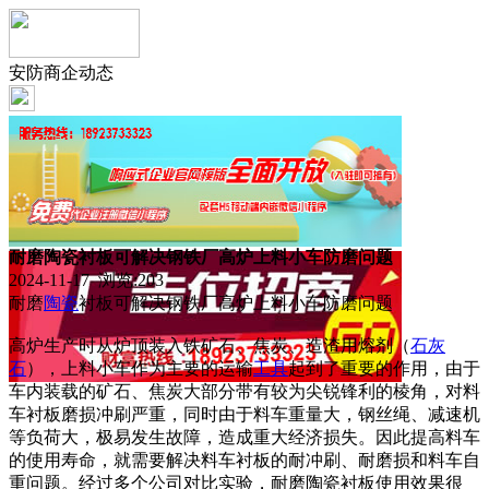
安防商企动态
耐磨陶瓷衬板可解决钢铁厂高炉上料小车防磨问题
2024-11-17 浏览:
203
耐磨
陶瓷
衬板可解决钢铁厂高炉上料小车防磨问题
高炉生产时从炉顶装入铁矿石、焦炭、造渣用熔剂（
石灰
石
），上料小车作为主要的运输
工具
起到了重要的作用，由于
车内装载的矿石、焦炭大部分带有较为尖锐锋利的棱角，对料
车衬板磨损冲刷严重，同时由于料车重量大，钢丝绳、减速机
等负荷大，极易发生故障，造成重大经济损失。因此提高料车
的使用寿命，就需要解决料车衬板的耐冲刷、耐磨损和料车自
重问题。经过多个公司对比实验，耐磨陶瓷衬板使用效果很