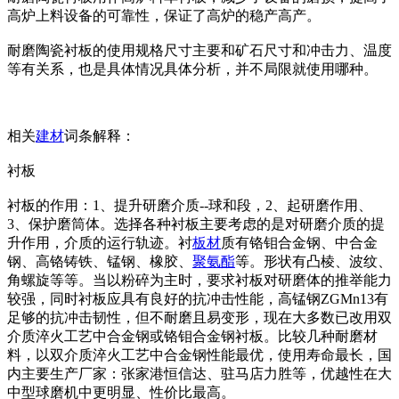
高炉上料设备的可靠性，保证了高炉的稳产高产。
耐磨陶瓷衬板的使用规格尺寸主要和矿石尺寸和冲击力、温度
等有关系，也是具体情况具体分析，并不局限就使用哪种。
相关
建材
词条解释：
衬板
衬板的作用：1、提升研磨介质--球和段，2、起研磨作用、
3、保护磨筒体。选择各种衬板主要考虑的是对研磨介质的提
升作用，介质的运行轨迹。衬
板材
质有铬钼合金钢、中合金
钢、高铬铸铁、锰钢、橡胶、
聚氨酯
等。形状有凸棱、波纹、
角螺旋等等。当以粉碎为主时，要求衬板对研磨体的推举能力
较强，同时衬板应具有良好的抗冲击性能，高锰钢ZGMn13有
足够的抗冲击韧性，但不耐磨且易变形，现在大多数已改用双
介质淬火工艺中合金钢或铬钼合金钢衬板。比较几种耐磨材
料，以双介质淬火工艺中合金钢性能最优，使用寿命最长，国
内主要生产厂家：张家港恒信达、驻马店力胜等，优越性在大
中型球磨机中更明显、性价比最高。