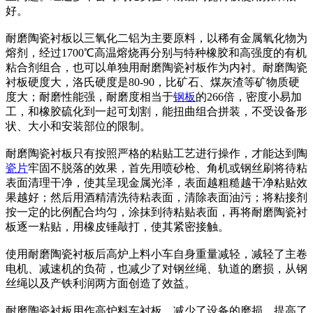
好。
耐磨陶瓷衬板以三氧化二铝为主要原料，以稀有金属氧化物为
熔剂，经过1700℃高温熔烧再分别与特种橡胶和高强度的有机
粘合剂组合，也可以单独用耐磨陶瓷衬板作为内衬。耐磨陶瓷
衬板硬度大，洛氏硬度是80-90，比矿石、煤灰渣等矿物质硬
度大；耐磨性能强，耐磨度相当于
钢板
的266倍，密度小易加
工，和橡胶硫化到一起可划割，能扭曲组合拼装，不受设备形
状、大小和安装部位的限制。
耐磨陶瓷衬板只有按照严格的粘贴工艺进行操作，才能达到陶
瓷片
牢固不脱落的效果，首先用喷砂枪、角机或钢丝刷将待粘
表面清理干净，使其呈现金属光泽，表面越粗糙越干净粘贴效
果越好；然后用酒精清洗待粘表面，清除表面油污；将粘接剂
按一定的比例配合均匀，涂抹到待粘贴表面，再将耐磨陶瓷衬
板逐一粘贴，用橡皮锤敲打，使其紧密接触。
使用耐磨陶瓷衬板后高炉上料小车自身重量减轻，减轻了主卷
电机、减速机的负荷，也减少了对钢丝绳、轨道的磨损，从钢
丝绳以及产铁利润两方面创造了效益。
耐磨陶瓷衬板用作高炉料车衬板，减少了设备的磨损，提高了