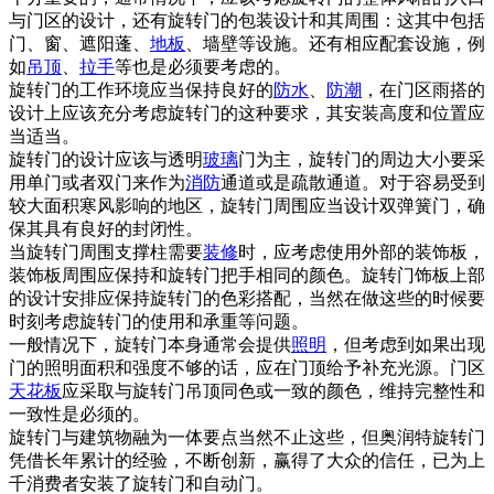
与门区的设计，还有旋转门的包装设计和其周围：这其中包括
门、窗、遮阳蓬、
地板
、墙壁等设施。还有相应配套设施，例
如
吊顶
、
拉手
等也是必须要考虑的。
旋转门的工作环境应当保持良好的
防水
、
防潮
，在门区雨搭的
设计上应该充分考虑旋转门的这种要求，其安装高度和位置应
当适当。
旋转门的设计应该与透明
玻璃
门为主，旋转门的周边大小要采
用单门或者双门来作为
消防
通道或是疏散通道。对于容易受到
较大面积寒风影响的地区，旋转门周围应当设计双弹簧门，确
保其具有良好的封闭性。
当旋转门周围支撑柱需要
装修
时，应考虑使用外部的装饰板，
装饰板周围应保持和旋转门把手相同的颜色。旋转门饰板上部
的设计安排应保持旋转门的色彩搭配，当然在做这些的时候要
时刻考虑旋转门的使用和承重等问题。
一般情况下，旋转门本身通常会提供
照明
，但考虑到如果出现
门的照明面积和强度不够的话，应在门顶给予补充光源。门区
天花板
应采取与旋转门吊顶同色或一致的颜色，维持完整性和
一致性是必须的。
旋转门与建筑物融为一体要点当然不止这些，但奥润特旋转门
凭借长年累计的经验，不断创新，赢得了大众的信任，已为上
千消费者安装了旋转门和自动门。