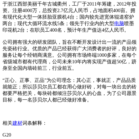
于浙江西部美丽千年古城衢州，工厂于2011年筹建，2012年投
资。注册4000万，总投资2.7亿元人民币，占地面积400亩。拥
有现代化大型一体胚胎亚膜机4台；国内较先进宽体辊道窑炉
两台；现代大循环流水线5条；领先于行业内的大型
电脑
喷墨
印花机2台；在职员工400名，预计年生产值达4亿人民币。
公司拥有强大的研发团队，旨在不断开发设计出一流的产品领
先瓷砖行业。优质的产品已经获得广大消费者的好评，良好的
服务让每个经销商满意。公司拥有市场终端1000多家，在每个
省级城市都有代理商，公司未来10年内将实现产值超50亿，跻
身至全国内墙砖前三，行业前五。
“正心、正事、正品”为公司理念：其心正，事就正，产品品质
就能正；所以莎贝尔员工都在用心做好砖，对每一块出去的砖
都要严格把关，每块砖都倾注莎贝尔人的心血，为了公司愿景
目标，每一名莎贝尔人都已经做好准备。
相关
建材
词条解释：
G20