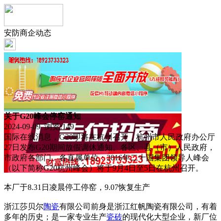
安防商企动态
关于G20峰会停窑通知
2024-09-09 浏览:
149
国际在线消息，G20即将在杭州召开，杭州市人民政府办公厅
27日发布G20期间放假调休通知。各区、县（市）人民政府，
市政府各部门、各直属单位：2016年二十国集团领导人峰会
（以下简称G20杭州峰会）将于9月4日至5日在杭州召开。
本厂于8.31日凌晨停工停窑，9.07恢复生产
浙江莎贝尔
陶瓷
有限公司前身是浙江红帆陶瓷有限公司，有着
多年的历史；是一家专业生产
瓷砖
的现代化大型企业，新厂位