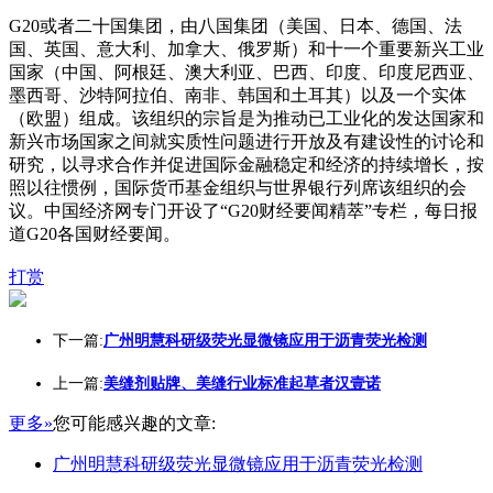
G20或者二十国集团，由八国集团（美国、日本、德国、法
国、英国、意大利、加拿大、俄罗斯）和十一个重要新兴工业
国家（中国、阿根廷、澳大利亚、巴西、印度、印度尼西亚、
墨西哥、沙特阿拉伯、南非、韩国和土耳其）以及一个实体
（欧盟）组成。该组织的宗旨是为推动已工业化的发达国家和
新兴市场国家之间就实质性问题进行开放及有建设性的讨论和
研究，以寻求合作并促进国际金融稳定和经济的持续增长，按
照以往惯例，国际货币基金组织与世界银行列席该组织的会
议。中国经济网专门开设了“G20财经要闻精萃”专栏，每日报
道G20各国财经要闻。
打赏
下一篇:
广州明慧科研级荧光显微镜应用于沥青荧光检测
上一篇:
美缝剂贴牌、美缝行业标准起草者汉壹诺
更多»
您可能感兴趣的文章:
广州明慧科研级荧光显微镜应用于沥青荧光检测