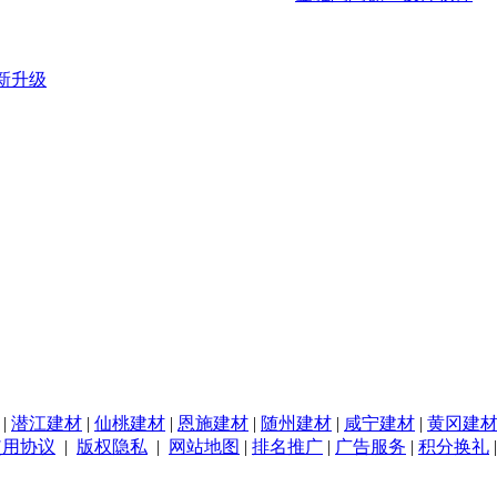
新升级
|
潜江建材
|
仙桃建材
|
恩施建材
|
随州建材
|
咸宁建材
|
黄冈建
使用协议
|
版权隐私
|
网站地图
|
排名推广
|
广告服务
|
积分换礼