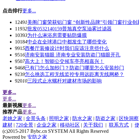
点击排行
更多...
1249
1
美阁门窗荣获铝门窗 “创新性品牌”引领门窗行业创
1193
2
批发0532140159普旭真空泵油雾过滤器
1039
3
为什么淋浴房需要贴防爆膜
1018
4
中企在全球港口中都发生了哪些变化
991
5
西餐厅装修设计时我们应该注意些什么
951
6
济南安装猫眼 济南专业安装防盗门猫眼开孔
950
7
高大上！智能公交候车亭亮相嘉兴！
946
8
已有门怎么加纱门？防盗门哪里怎么安装纱门
923
9
怎么挑选工程无线监控专用远距离无线网桥？
920
10
三段式止水螺杆对建材市场的影响
更多...
更多...
最新视频
更多...
推荐产品
更多...
老姚之家
|
全景头条
|
照明之家
|
防水之家
|
防盗之家
|
区快洞察
建材
|
720全景
|
企业之家
|
移动社区
|
关于我们
|
联系方式
|
(c)2015-2017 Bybc.cn SYSTEM All Rights Reserved
Powered by
安防之家