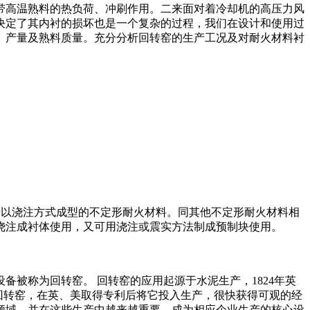
带高温熟料的热负荷、冲刷作用。二来面对着冷却机的高压力风
杂决定了其内衬的损坏也是一个复杂的过程，我们在设计和使用过
、产量及熟料质量。充分分析回转窑的生产工况及对耐火材料衬
性，适用于以浇注方式成型的不定形耐火材料。同其他不定形耐火材料相
浇注成衬体使用，又可用浇注或震实方法制成预制块使用。
被称为回转窑。 回转窑的应用起源于水泥生产，1824年英
)发明了回转窑，在英、美取得专利后将它投入生产，很快获得可观的经
领域，并在这些生产中越来越重要，成为相应企业生产的核心设