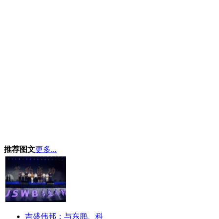
推荐图文
更多...
吉盛伟邦：与东鹏、科