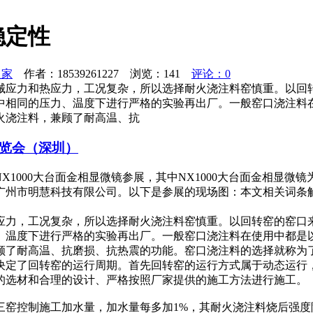
稳定性
之家
作者：18539261227 浏览：
141
评论：0
械应力和热应力，工况复杂，所以选择耐火浇注料窑慎重。以回
中相同的压力、温度下进行严格的实验再出厂。一般窑口浇注料
火浇注料，兼顾了耐高温、抗
博览会（深圳）
， NX1000大台面金相显微镜参展，其中NX1000大台面金相显
市明慧科技有限公司。以下是参展的现场图：本文相关词条解释显微
应力，工况复杂，所以选择耐火浇注料窑慎重。以回转窑的窑口
、温度下进行严格的实验再出厂。一般窑口浇注料在使用中都是
顾了耐高温、抗磨损、抗热震的功能。窑口浇注料的选择就称为
决定了回转窑的运行周期。首先回转窑的运行方式属于动态运行
的选材和合理的设计、严格按照厂家提供的施工方法进行施工。
三窑控制施工加水量，加水量每多加1%，其耐火浇注料烧后强度