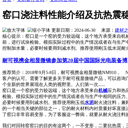
窑口浇注料性能介绍及抗热震
更新日期：2024-06-30 来源：
建材
核心提示：窑口是一个窑的受力较远端，这个地方承受来自机
前，进行试块检验。模拟实际过程中的生产情况或者在与生产
控制加水量，必要时候要用到减水剂。推荐使用刚玉低水泥耐
耐可视携金相显微镜参加第20届中国国际光电装备
推荐简介：2018年9月5-8日，耐可视携金相显微镜NM910
客户的认可。需要了解更多关于耐可视显微镜产品，可以咨询广州
个全新的世界展现在人类的视野里。人们第一次......
窑口是一个窑的受力较远端，这个地方承受来自
机械
应力和热
检验。模拟实际过程中的生产情况或者在与生产中相同的压力
必要时候要用到减水剂。推荐使用刚玉低
水泥
耐火浇注料，兼
的一个相当关键的部位之一，它的耐火材料内衬质量好坏直接
了窑口非常容易变形，为了客服这一弊病，就要从耐火浇注料
我们对回转窑窑口的目的有这两个，一不变形，二要抗热震，