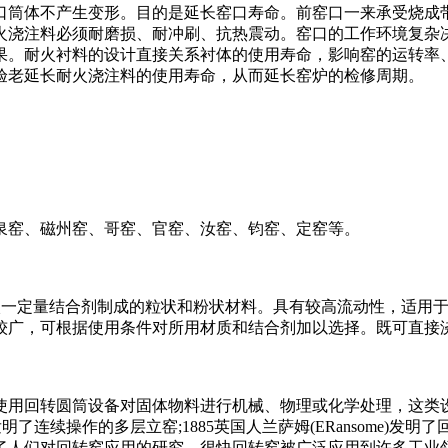
口筒体不产生变形。目的是延长窑口寿命。前窑口一来承受烧成
所以耐火浇注料必须耐磨损、耐冲刷、抗热震动。窑口的工作环境复
果。耐火衬料的设计直接关系衬体的使用寿命，影响窑的运转率
验老延长耐火浇注料的使用寿命，从而延长窑炉的检修周期。
泉窑、磁州窑、哥窑、官窑、汝窑、钧窑、定窑等。
一种由耐火物料加入一定量结合剂制成的粒状和粉状材料。具有较高流动
较广，可根据使用条件对所用材质和结合剂加以选择。既可直接
用回转圆筒设备对固体物料进行机械、物理或化学处理，这类设备
明了连续操作的多层立窑;1885英国人兰萨姆(ERansome
了人们对回转窑应用的研究，很快回转窑被广泛应用到许多工业