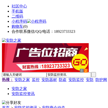
社区中心
手机版
二维码
小程序码
购物车
(
0
)
合作联系微信/QQ/电话：18923733323
1
2
热搜：
安防之家
监控
安防器材
防盗
安防监控
安防
防护网
安防之家
安防监控资讯
首页
>
安防监控资讯
>
安防商企动态