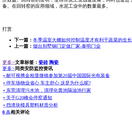
备。在回转窑的应用领域，水泥工业中的数量最多。
打赏
下一篇：
冬季温室大棚如何控制温度才有利于蔬菜的生长
上一篇：
烟台别墅铜门定做厂家-泰明门业
更多
>
文章标签：
瓷砖
陶瓷
更多
>
同类安防监控资讯
• 耐可视携金相显微镜参加第20届中国国际光电装备
• 停车场物业省心 车主舒心 这是为什么呢?
• 东莞清理污水池，清理化粪池隔油池行家
• 关于G20峰会停窑通知
• 挡渣块模具塑料材质分析
0
条
相关评论