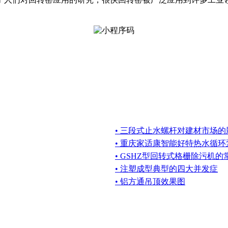
• 三段式止水螺杆对建材市场的
• 重庆家适康智能好特热水循环
• GSHZ型回转式格栅除污机
• 注塑成型典型的四大并发症
• 铝方通吊顶效果图