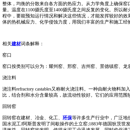
整体，均衡的分散来自各方面的热应力。从力学角度上确保窑
量。温度在1100摄氏度至1400摄氏度之间反复的变化。
程中，要能预知运行情况和解决这些情况，才能发挥较好的效
体的热机械应力、化学侵蚀力度，用我们丰富的生产和施工经
相关
建材
词条解释：
窑口
窑口按类别可以分为：耀州窑、邢窑、吉州窑、景德镇窑、龙
浇注料
浇注料refractory castables又称耐火浇注料。
比，结合剂和水分含量较高，故流动性较好。它们的应用范围
回转窑
回转窑在建材、冶金、化工、
环保
等许多生产行业中，广泛地使
国水泥工J阿斯普发明了间歇操作的土立窑;1883年德国狄茨世发
济效益。回转窑的发明，使得水泥工业迅速发展，同时也促进