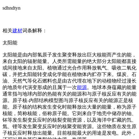
sdhndtyn
相关
建材
词条解释：
太阳能
太阳能是由内部氢原子发生聚变释放出巨大核能而产生的能，
来自太阳的辐射能量。人类所需能量的绝大部分太阳能都直接
或间接地来自太阳。植物通过光合作用释放氧气、吸收二氧化
碳，并把太阳能转变成化学能在植物体内贮存下来。煤炭、石
油、天然气等化石燃料也是由古代埋在地下的动植物经过漫长
的地质年代演变形成的且属于一次
能源
。地球本身蕴藏的能量
通常指与地球内部的热能有关的能源和与原子核反应有关的能
源。原子核-内部结构模型图与原子核反应有关的能源正是核
能。原子核的结构发生变化时能释放出大量的能量，称为原子
核能，简称核能，俗称原子能。它则来自于地壳中储存的铀、
钚等发生裂变反应时的核裂变能资源，以及海洋中贮藏的氘、
氚、锂等发生聚变反应时的核聚变能资源。这些物质在发生原
子核反应时释放出能量。目前核能最大的用途是发电。此外，