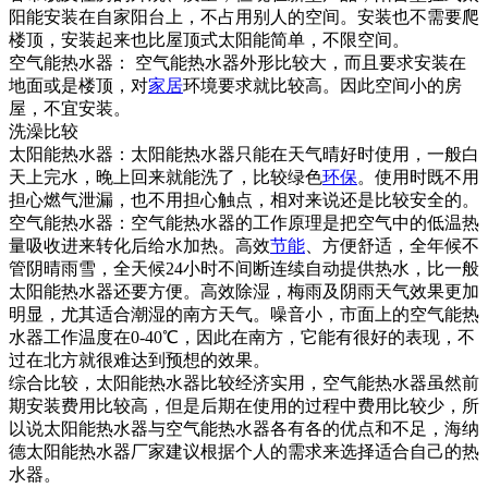
阳能安装在自家阳台上，不占用别人的空间。安装也不需要爬
楼顶，安装起来也比屋顶式太阳能简单，不限空间。
空气能热水器： 空气能热水器外形比较大，而且要求安装在
地面或是楼顶，对
家居
环境要求就比较高。因此空间小的房
屋，不宜安装。
洗澡比较
太阳能热水器：太阳能热水器只能在天气晴好时使用，一般白
天上完水，晚上回来就能洗了，比较绿色
环保
。使用时既不用
担心燃气泄漏，也不用担心触点，相对来说还是比较安全的。
空气能热水器：空气能热水器的工作原理是把空气中的低温热
量吸收进来转化后给水加热。高效
节能
、方便舒适，全年候不
管阴晴雨雪，全天候24小时不间断连续自动提供热水，比一般
太阳能热水器还要方便。高效除湿，梅雨及阴雨天气效果更加
明显，尤其适合潮湿的南方天气。噪音小，市面上的空气能热
水器工作温度在0-40℃，因此在南方，它能有很好的表现，不
过在北方就很难达到预想的效果。
综合比较，太阳能热水器比较经济实用，空气能热水器虽然前
期安装费用比较高，但是后期在使用的过程中费用比较少，所
以说太阳能热水器与空气能热水器各有各的优点和不足，海纳
德太阳能热水器厂家建议根据个人的需求来选择适合自己的热
水器。