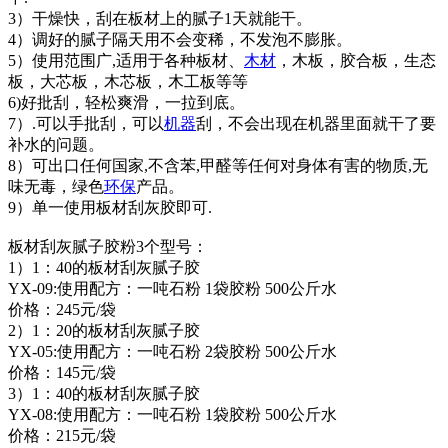
3）干燥快，刮在板材上的腻子1天就能干。
4）调好的腻子隔天用不会变稀，不发泡不膨胀。
5）使用范围广,适用于各种板材、
木材
，木板，胶合板，生态
板，大芯板，木芯板，木工板等等
6)好批刮，轻松爽滑，一拉到底。
7）.可以手批刮，可以
机器
刮，不会出现在机器里面就干了要
补水的问题。
8）可出口任何国家,不含苯,甲醛等任何对身体有害的物质,无
味无毒，绿色
环保
产品。
9）单一使用板材刮灰胶即可.
板材刮灰腻子胶粉3个型号：
1）1：40的板材刮灰腻子胶
YX-09:使用配方：一吨石粉 1袋胶粉 500公斤水
价格：245元/袋
2）1：20的板材刮灰腻子胶
YX-05:使用配方：一吨石粉 2袋胶粉 500公斤水
价格：145元/袋
3）1：40的板材刮灰腻子胶
YX-08:使用配方：一吨石粉 1袋胶粉 500公斤水
价格：215元/袋