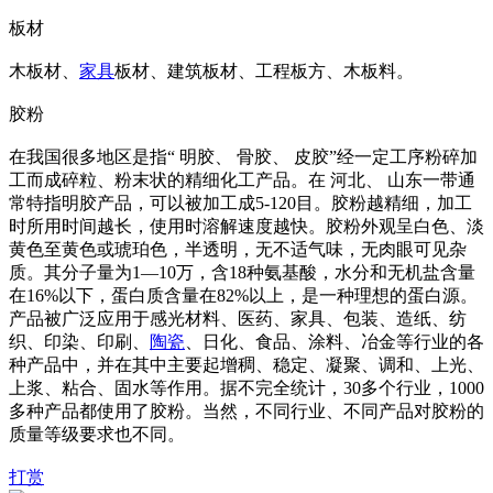
板材
木板材、
家具
板材、建筑板材、工程板方、木板料。
胶粉
在我国很多地区是指“ 明胶、 骨胶、 皮胶”经一定工序粉碎加
工而成碎粒、粉末状的精细化工产品。在 河北、 山东一带通
常特指明胶产品，可以被加工成5-120目。胶粉越精细，加工
时所用时间越长，使用时溶解速度越快。胶粉外观呈白色、淡
黄色至黄色或琥珀色，半透明，无不适气味，无肉眼可见杂
质。其分子量为1—10万，含18种氨基酸，水分和无机盐含量
在16%以下，蛋白质含量在82%以上，是一种理想的蛋白源。
产品被广泛应用于感光材料、医药、家具、包装、造纸、纺
织、印染、印刷、
陶瓷
、日化、食品、涂料、冶金等行业的各
种产品中，并在其中主要起增稠、稳定、凝聚、调和、上光、
上浆、粘合、固水等作用。据不完全统计，30多个行业，1000
多种产品都使用了胶粉。当然，不同行业、不同产品对胶粉的
质量等级要求也不同。
打赏