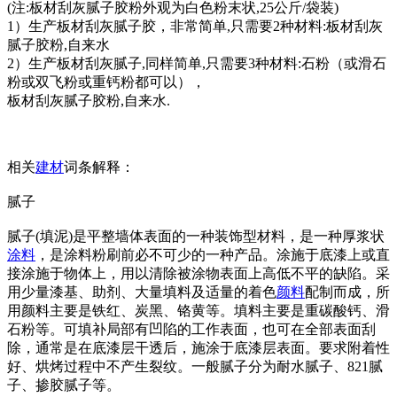
(注:板材刮灰腻子胶粉外观为白色粉末状,25公斤/袋装)
1）生产板材刮灰腻子胶，非常简单,只需要2种材料:板材刮灰
腻子胶粉,自来水
2）生产板材刮灰腻子,同样简单,只需要3种材料:石粉（或滑石
粉或双飞粉或重钙粉都可以），
板材刮灰腻子胶粉,自来水.
相关
建材
词条解释：
腻子
腻子(填泥)是平整墙体表面的一种装饰型材料，是一种厚浆状
涂料
，是涂料粉刷前必不可少的一种产品。涂施于底漆上或直
接涂施于物体上，用以清除被涂物表面上高低不平的缺陷。采
用少量漆基、助剂、大量填料及适量的着色
颜料
配制而成，所
用颜料主要是铁红、炭黑、铬黄等。填料主要是重碳酸钙、滑
石粉等。可填补局部有凹陷的工作表面，也可在全部表面刮
除，通常是在底漆层干透后，施涂于底漆层表面。要求附着性
好、烘烤过程中不产生裂纹。一般腻子分为耐水腻子、821腻
子、掺胶腻子等。