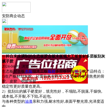
安防商企动态
一种自来水调制的生态板胶合板木板细木工板板材多层板刮灰
腻子胶
2024-04-09 浏览:
156
生态板胶合板
木板
细木工板
板材
多层板刮灰
腻子
胶产品特点：
1)生产板材刮灰胶，只需自来水即可，不需要再使用熬煮的骨
胶、皮胶、明胶等胶，
稳定性更好质量也更高。
2）批刮出的腻子硬度好，填充性好，不塌陷,不脱落,干燥快,
成本低,不开裂,不下陷,不起包,
与各种类型的
油漆
亲和力强,耐水性好,表面平整光滑,光泽度适
中.