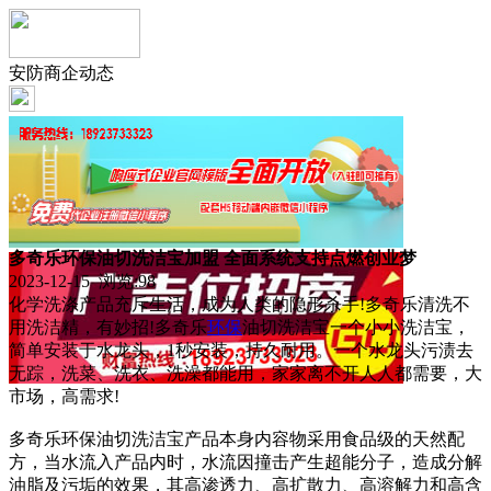
安防商企动态
多奇乐环保油切洗洁宝加盟 全面系统支持点燃创业梦
2023-12-15 浏览:
98
化学洗涤产品充斥生活，成为人类的隐形杀手!多奇乐清洗不
用洗洁精，有妙招!多奇乐
环保
油切洗洁宝一个小小洗洁宝，
简单安装于水龙头，1秒安装，持久耐用。一个水龙头污渍去
无踪，洗菜、洗衣、洗澡都能用，家家离不开人人都需要，大
市场，高需求!
多奇乐环保油切洗洁宝产品本身内容物采用食品级的天然配
方，当水流入产品内时，水流因撞击产生超能分子，造成分解
油脂及污垢的效果，其高渗透力、高扩散力、高溶解力和高含