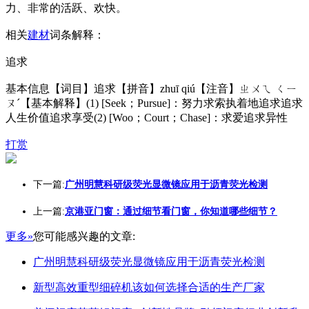
力、非常的活跃、欢快。
相关
建材
词条解释：
追求
基本信息【词目】追求【拼音】zhuī qiú【注音】ㄓㄨㄟ ㄑㄧ
ㄡˊ【基本解释】(1) [Seek；Pursue]：努力求索执着地追求追求
人生价值追求享受(2) [Woo；Court；Chase]：求爱追求异性
打赏
下一篇:
广州明慧科研级荧光显微镜应用于沥青荧光检测
上一篇:
京港亚门窗：通过细节看门窗，你知道哪些细节？
更多»
您可能感兴趣的文章:
广州明慧科研级荧光显微镜应用于沥青荧光检测
新型高效重型细碎机该如何选择合适的生产厂家