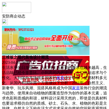
安防商企动态
三维板之现代装饰设计潮流
2023-04-20 浏览:
112
生活水平的日渐提高，人们对生活质量的要求也越来越高，生
活品味已经今非昔比。小到房间内的设计，人们开始追求与个
性化。大到国外市场很多国家的
家具
设计夸张，使用材料多元
化。从国内和国际两个方面做以下分析：2011年，自然主义、
新奢华、玩乐风潮、混搭风格将成为中国
家居
装饰行业的潮流
与趋势。使用来自动植物的图案造型作为创作的基本元素，追
求色彩和质感的和谐，材料设计采用天然的，即使是仿真材料
也要追求模仿自然的质感。砂土、石头、水、植物的色彩是主
旋律。自然主义下的生活方式追求采光自然的空间和直观简练