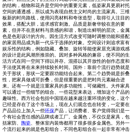
的结构，植物和花卉是空间中的重要元素，低姿家具更易衬托
空间的通透感，所以成为表现自然主义时尚的主流家具。三维
板新的时尚路线，使用闪亮材料和夸张造型，取得引人注目的
效果，搭配大胆，追求感官刺激。品质是新奢华较在意的要
素，但并不在意材料与质感的和谐，制造出鲜明的层次，金属
色是色彩设计的方向。因生活方式改变可随时调整功能和搭配
的家居用品成为新一代乐于选择的对象。空间设计则追求富有
娱乐性的结构，例如隐藏、叠加、旋转等能使家居充满游戏感
的设计是此风潮所推崇的。因对多种风格的兼容，使不同的生
活方式在同一空间下得以并存。混搭以其开放性的创作态度和
手法使其将在未来持续较长时间。国外：靠前个流行趋势就是
关于形状，形状一定要跟功能结合起来。第二个趋势就是折叠
性，把家具做成可折叠，但是很重要的是把时尚元素融合进
来。还有一个就是注重家具的多功能性，可储藏性。大件家具
可以通过一些细节的组合、一些花型来表达，增加这个产品的
趣味性。西方社会包括中国现在越来越注重环境的变化，这个
已经是存在了这个市场上，现在人们观念也在转变，一定要在
产品品位上加入一些
环保
产品，让消费者、客户觉得我们是一
个有社会责任感的品牌或者工厂。金属色，不仅仅是家具，包
括家防、
陶瓷
、整体室内装饰都用了很多很多金属色。另外一
个流行起来的就是色彩组合，不同色彩组合在一起非常有冲击