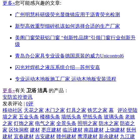
更多»
您可能感兴趣的文章:
广州明慧科研级荧光显微镜应用于沥青荧光检测
新型高效重型细碎机该如何选择合适的生产厂家
美阁门窗荣获铝门窗 “创新性品牌”引领门窗行业创新升
级
青岛办公家具专业设备德国原装的威力Unicontrol6
闪光对焊机之液压系统介绍—苏州安嘉
专业运动木地板施工厂家 运动木地板安装流程
更多»
有关
卫浴 洁具
的产品：
安防监控资讯
发表评论 |
0评
移动社区
天花之家
木门之家
灯具之家
铁艺之家
幕
评论登陆
墙之家
五金头条
楼梯头条
墙纸头条
壁纸头条
玻璃头条
老姚
之家
灯饰之家
电气之家
全景头条
照明之家
防水之家
防盗之
家
区快洞察
建材
枣庄建材
临沂建材
南昌建材
上饶建材
抚州
建材
宜春建材
吉安建材
赣州建材
鹰潭建材
新余建材
九江建