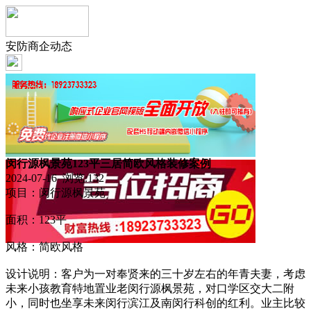
安防商企动态
闵行源枫景苑123平三居简欧风格装修案例
2024-07-16 浏览:
132
项目：闵行源枫景苑
面积：123平
风格：简欧风格
设计说明：客户为一对奉贤来的三十岁左右的年青夫妻，考虑
未来小孩教育特地置业老闵行源枫景苑，对口学区交大二附
小，同时也坐享未来闵行滨江及南闵行科创的红利。业主比较