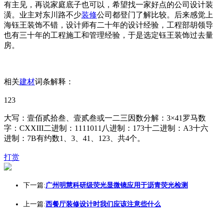
有主见，再说家庭底子也可以，希望找一家好点的公司设计装
潢。业主对东川路不少
装修
公司都登门了解比较。后来感觉上
海钰王装饰不错，设计师有二十年的设计经验，工程部胡领导
也有三十年的工程施工和管理经验，于是选定钰王装饰过去量
房。
相关
建材
词条解释：
123
大写：壹佰贰拾叁、壹贰叁或一二三因数分解：3×41罗马数
字：CXXIII二进制：1111011八进制：173十二进制：A3十六
进制：7B有约数1、3、41、123、共4个。
打赏
下一篇:
广州明慧科研级荧光显微镜应用于沥青荧光检测
上一篇:
西餐厅装修设计时我们应该注意些什么