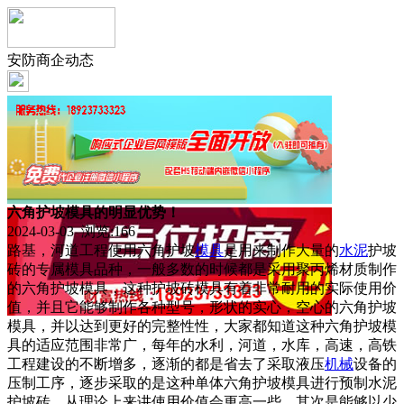
安防商企动态
六角护坡模具的明显优势！
2024-03-03 浏览:
166
路基，河道工程使用六角护坡
模具
是用来制作大量的
水泥
护坡
砖的专属模具品种，一般多数的时候都是采用聚丙烯材质制作
的六角护坡模具，这种护坡砖模具有着非常耐用的实际使用价
值，并且它能够制作各种型号，形状的实心，空心的六角护坡
模具，并以达到更好的完整性性，大家都知道这种六角护坡模
具的适应范围非常广，每年的水利，河道，水库，高速，高铁
工程建设的不断增多，逐渐的都是省去了采取液压
机械
设备的
压制工序，逐步采取的是这种单体六角护坡模具进行预制水泥
护坡砖，从理论上来讲使用价值会更高一些，其次是能够以少