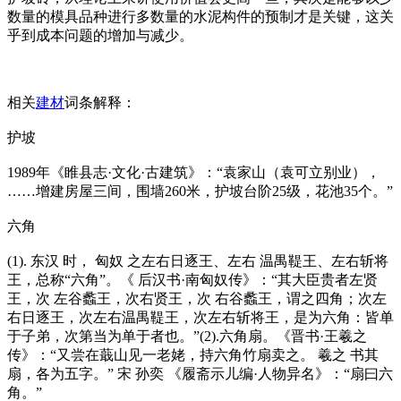
数量的模具品种进行多数量的水泥构件的预制才是关键，这关
乎到成本问题的增加与减少。
相关
建材
词条解释：
护坡
1989年《睢县志·文化·古建筑》：“袁家山（袁可立别业），
……增建房屋三间，围墙260米，护坡台阶25级，花池35个。”
六角
(1). 东汉 时， 匈奴 之左右日逐王、左右 温禺鞮王、左右斩将
王，总称“六角”。《 后汉书·南匈奴传》：“其大臣贵者左贤
王，次 左谷蠡王，次右贤王，次 右谷蠡王，谓之四角；次左
右日逐王，次左右温禺鞮王，次左右斩将王，是为六角：皆单
于子弟，次第当为单于者也。”(2).六角扇。《晋书·王羲之
传》：“又尝在蕺山见一老姥，持六角竹扇卖之。 羲之 书其
扇，各为五字。” 宋 孙奕 《履斋示儿编·人物异名》：“扇曰六
角。”