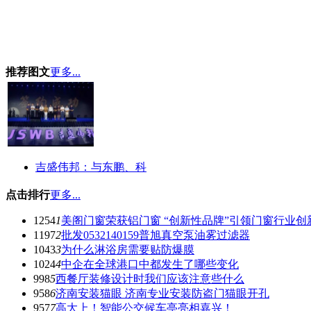
推荐图文
更多...
吉盛伟邦：与东鹏、科
点击排行
更多...
1254
1
美阁门窗荣获铝门窗 “创新性品牌”引领门窗行业创
1197
2
批发0532140159普旭真空泵油雾过滤器
1043
3
为什么淋浴房需要贴防爆膜
1024
4
中企在全球港口中都发生了哪些变化
998
5
西餐厅装修设计时我们应该注意些什么
958
6
济南安装猫眼 济南专业安装防盗门猫眼开孔
957
7
高大上！智能公交候车亭亮相嘉兴！