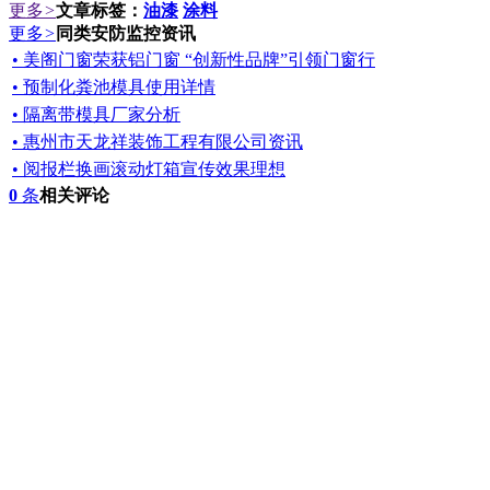
更多
>
文章标签：
油漆
涂料
更多
>
同类安防监控资讯
• 美阁门窗荣获铝门窗 “创新性品牌”引领门窗行
• 预制化粪池模具使用详情
• 隔离带模具厂家分析
• 惠州市天龙祥装饰工程有限公司资讯
• 阅报栏换画滚动灯箱宣传效果理想
0
条
相关评论