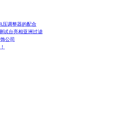
和电压调整器的配合
率测试台亮相亚洲过滤
装饰公司
宠！