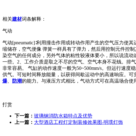
相关
建材
词条解释：
气动
气动[pneumatic]∶利用撞击作用或转动作用产生的空气压
缩储存，空气便像 弹簧一样具有了弹力，然后用控制元件控
染空气的任何成分，另外气体的粘性较液体要小，所以说流动
一些。2、工作介质是取之不尽的空气、空气本身不花钱。排
非常容易。 气缸的动作速度一般为50~500mm/s。但运
供气。可短时间释放能量，以获得间歇运动中的高速响应。可
爆
、
防潮
的能力。与液压方式相比，气动方式可在高温场合使用
打赏
下一篇：
玻璃钢消防水箱特点及优势
上一篇：
大型酒店工程灯定制装修效果图-明璞灯饰