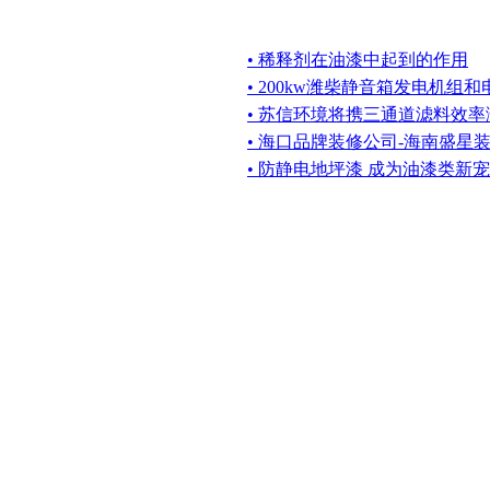
• 稀释剂在油漆中起到的作用
• 200kw潍柴静音箱发电机组
• 苏信环境将携三通道滤料效
• 海口品牌装修公司-海南盛星
• 防静电地坪漆 成为油漆类新