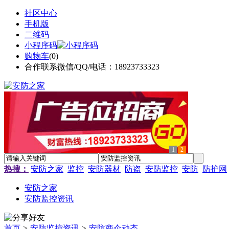
社区中心
手机版
二维码
小程序码
购物车
(
0
)
合作联系微信/QQ/电话：18923733323
1
2
热搜：
安防之家
监控
安防器材
防盗
安防监控
安防
防护网
安防之家
安防监控资讯
首页
>
安防监控资讯
>
安防商企动态