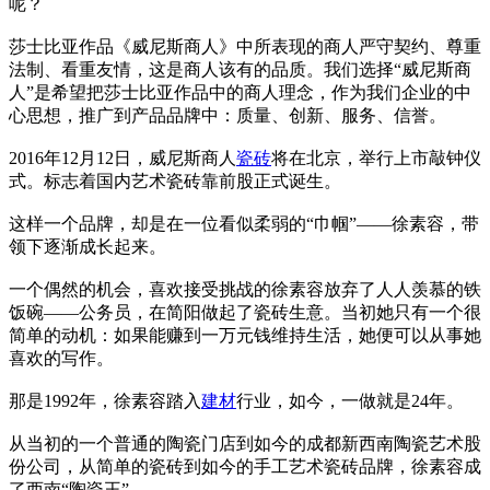
呢？
莎士比亚作品《威尼斯商人》中所表现的商人严守契约、尊重
法制、看重友情，这是商人该有的品质。我们选择“威尼斯商
人”是希望把莎士比亚作品中的商人理念，作为我们企业的中
心思想，推广到产品品牌中：质量、创新、服务、信誉。
2016年12月12日，威尼斯商人
瓷砖
将在北京，举行上市敲钟仪
式。标志着国内艺术瓷砖靠前股正式诞生。
这样一个品牌，却是在一位看似柔弱的“巾帼”——徐素容，带
领下逐渐成长起来。
一个偶然的机会，喜欢接受挑战的徐素容放弃了人人羡慕的铁
饭碗——公务员，在简阳做起了瓷砖生意。当初她只有一个很
简单的动机：如果能赚到一万元钱维持生活，她便可以从事她
喜欢的写作。
那是1992年，徐素容踏入
建材
行业，如今，一做就是24年。
从当初的一个普通的陶瓷门店到如今的成都新西南陶瓷艺术股
份公司，从简单的瓷砖到如今的手工艺术瓷砖品牌，徐素容成
了西南“陶瓷王”。