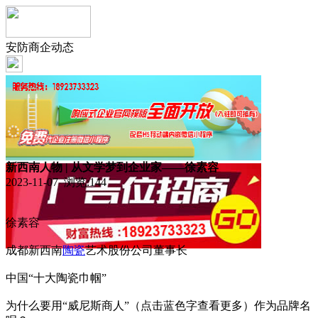
安防商企动态
新西南人物 | 从文学梦到企业家——徐素容
2023-11-07 浏览:
144
徐素容
成都新西南
陶瓷
艺术股份公司董事长
中国“十大陶瓷巾帼”
为什么要用“威尼斯商人”（点击蓝色字查看更多）作为品牌名