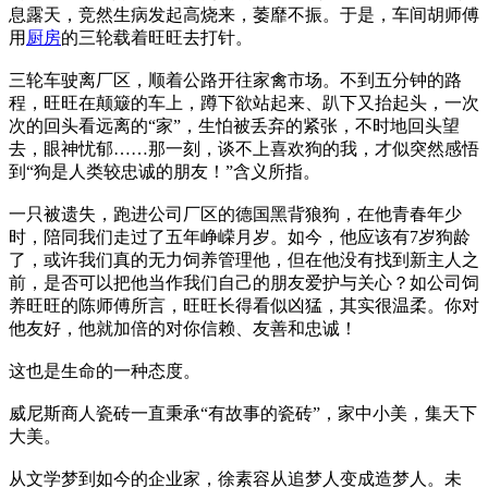
息露天，竞然生病发起高烧来，萎靡不振。于是，车间胡师傅
用
厨房
的三轮载着旺旺去打针。
三轮车驶离厂区，顺着公路开往家禽市场。不到五分钟的路
程，旺旺在颠簸的车上，蹲下欲站起来、趴下又抬起头，一次
次的回头看远离的“家”，生怕被丢弃的紧张，不时地回头望
去，眼神忧郁……那一刻，谈不上喜欢狗的我，才似突然感悟
到“狗是人类较忠诚的朋友！”含义所指。
一只被遗失，跑进公司厂区的德国黑背狼狗，在他青春年少
时，陪同我们走过了五年峥嵘月岁。如今，他应该有7岁狗龄
了，或许我们真的无力饲养管理他，但在他没有找到新主人之
前，是否可以把他当作我们自己的朋友爱护与关心？如公司饲
养旺旺的陈师傅所言，旺旺长得看似凶猛，其实很温柔。你对
他友好，他就加倍的对你信赖、友善和忠诚！
这也是生命的一种态度。
威尼斯商人瓷砖一直秉承“有故事的瓷砖”，家中小美，集天下
大美。
从文学梦到如今的企业家，徐素容从追梦人变成造梦人。未