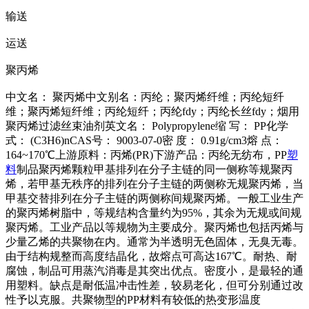
输送
运送
聚丙烯
中文名： 聚丙烯中文别名：丙纶；聚丙烯纤维；丙纶短纤
维；聚丙烯短纤维；丙纶短纤；丙纶fdy；丙纶长丝fdy；烟用
聚丙烯过滤丝束油剂英文名： Polypropylene缩 写： PP化学
式： (C3H6)nCAS号： 9003-07-0密 度： 0.91g/cm3熔 点：
164~170℃上游原料：丙烯(PR)下游产品：丙纶无纺布，PP
塑
料
制品聚丙烯颗粒甲基排列在分子主链的同一侧称等规聚丙
烯，若甲基无秩序的排列在分子主链的两侧称无规聚丙烯，当
甲基交替排列在分子主链的两侧称间规聚丙烯。一般工业生产
的聚丙烯树脂中，等规结构含量约为95%，其余为无规或间规
聚丙烯。工业产品以等规物为主要成分。聚丙烯也包括丙烯与
少量乙烯的共聚物在内。通常为半透明无色固体，无臭无毒。
由于结构规整而高度结晶化，故熔点可高达167℃。耐热、耐
腐蚀，制品可用蒸汽消毒是其突出优点。密度小，是最轻的通
用塑料。缺点是耐低温冲击性差，较易老化，但可分别通过改
性予以克服。共聚物型的PP材料有较低的热变形温度