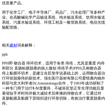
优质量产品。
用于化学工厂、电子半导体厂、药品厂、污水处理厂等多种产
业。在高酸碱化学产品输送系统、纯水输送系统、饮用水输送
系统、污废水输送系统、环境工程及一般管路系统、电信光缆
输配管路。
相关
建材
词条解释：
pph
PPH即 吻合器 痔环切术，适用于各类 痔疮，尤其是重度 内痔
和部分 直肠粘膜脱垂的病人微创 痔疮手术(PPH)又称吻合器
痔上黏膜环切术，是建立在肛垫学说基础上的，运用吻合器治
疗环状脱垂痔的新技术。强生医疗器材有限公司爱惜康内镜外
科部与意大利学者Dr.Antoniolongo合作，于1993年成功研制了
一种专门用于治疗Ⅱ-Ⅳ度重痔，不破坏肛垫正常生理功能且显
著缩短手术时间并极大减轻术后疼痛的痔吻合术，它通过对
直肠黏膜及黏膜下层组织进行环形切除，有效治疗重度脱垂内
痔。