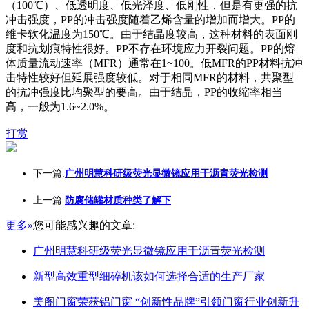
（100℃）、低透明度、低光泽度、低刚性，但是有更强的抗
冲击强度，PP的冲击强度随着乙烯含量的增加而增大。PP的
维卡软化温度为150℃。由于结晶度较高，这种材料的表面刚
度和抗划痕特性很好。PP不存在环境应力开裂问题。PP的熔
体质量流动速率（MFR）通常在1~100。低MFR的PP材料抗冲
击特性较好但延展强度较低。对于相同MFR的材料，共聚型
的抗冲强度比均聚型的要高。由于结晶，PP的收缩率相当
高，一般为1.6~2.0%。
打赏
下一篇:
广州明慧科研级荧光显微镜应用于沥青荧光检测
上一篇:
防腐储罐材质种类了解下
更多»
您可能感兴趣的文章:
广州明慧科研级荧光显微镜应用于沥青荧光检测
新型高效重型细碎机该如何选择合适的生产厂家
美阁门窗荣获铝门窗 “创新性品牌”引领门窗行业创新升