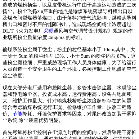
造成的煤粉扬尘，以及皮带机运行中由于高速运动造成的二次
扬尘。粉尘飞扬zui严重的地点是输煤系统落煤导料槽出口以
及煤仓间犁煤器落煤口，由于落料冲击气流影响，煤粉从导料
槽出口和密封不严的缝隙冲出，造成现场空间粉尘浓度超过
DL/T《火力发电厂
采暖
通风与空气调节设计规程》规定的作
业场所粉尘质量浓度 4mg/m3 的标准。
输煤系统粉尘属于微尘，粉尘的粒径基本小于 10um,其中，大
于等于 5um 的粉尘约占 13%,，小于 5um 的粉尘约占 87%，这
些粉尘颗粒细，严重威胁现场工作人员身体健康，为了给运行
人员创造一个安全卫生的工作环境，必须控制工作地点的空气
含尘浓度。
现在大部分电厂选用布袋除尘器、多管水击除尘器、水膜除尘
器和静电除尘器。投资成本高，运行费用高，设备占地面积
大，维护工作量大。针对输煤栈桥粉尘浓度超标存在的问题，
综合考虑输煤系统运行工况、检修维护工作量、技改工程造
价、
节能
降耗、环境保护要求等因素，对尾部改造加装干雾抑
尘系统 除尘装置优势明显。
首先尽量将粉尘控制在尘源点封闭的空间内，然后采用干雾抑
尘系统 除尘装置，通过向扬尘点喷射浓密的干雾，使得空间