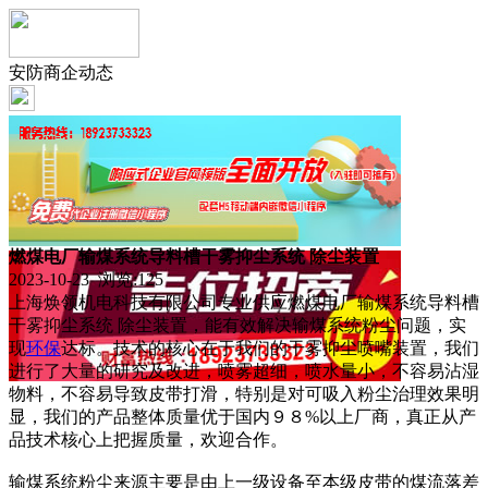
安防商企动态
燃煤电厂输煤系统导料槽干雾抑尘系统 除尘装置
2023-10-23 浏览:
125
上海焕领机电科技有限公司专业供应燃煤电厂输煤系统导料槽
干雾抑尘系统 除尘装置，能有效解决输煤系统粉尘问题，实
现
环保
达标。技术的核心在于我们的干雾抑尘喷嘴装置，我们
进行了大量的研究及改进，喷雾超细，喷水量小，不容易沾湿
物料，不容易导致皮带打滑，特别是对可吸入粉尘治理效果明
显，我们的产品整体质量优于国内９８%以上厂商，真正从产
品技术核心上把握质量，欢迎合作。
输煤系统粉尘来源主要是由上一级设备至本级皮带的煤流落差