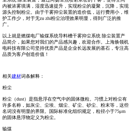
内被浓雾填满，湿度迅速提升，实现粉尘的凝聚，沉降，实现
源头控制粉尘。由于干雾抑尘装置的造价低，运行费用小，维
护工作少，对于无zu zhi粉尘治理效果明显，得到广泛的推
广。
以上就是燃煤电厂输煤系统导料槽干雾抑尘系统 除尘装置产
品简介，如果您对我们的产品感兴趣，欢迎合作。上海焕领机
电科技有限公司坚持优质产品是企业长远发展的基石，专注高
品质为客户创造价值！
相关
建材
词条解释：
粉尘
粉尘（dust）是指悬浮在空气中的固体微粒。习惯上对粉尘有
许多名称，如灰尘、尘埃、烟尘、矿尘、砂尘、粉末等，这些
名词没有明显的界限。国际标准化组织规定，粒径小于75μm
的固体悬浮物定义为粉尘。
输煤