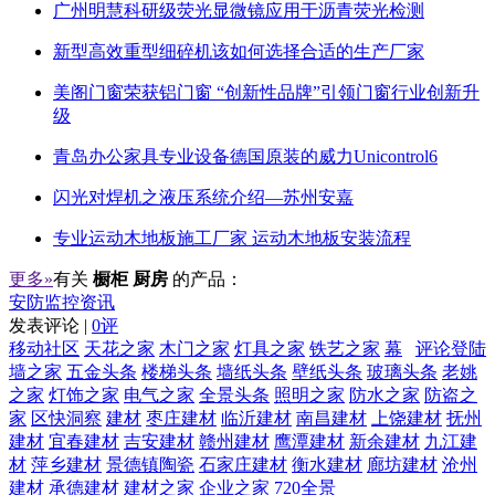
广州明慧科研级荧光显微镜应用于沥青荧光检测
新型高效重型细碎机该如何选择合适的生产厂家
美阁门窗荣获铝门窗 “创新性品牌”引领门窗行业创新升
级
青岛办公家具专业设备德国原装的威力Unicontrol6
闪光对焊机之液压系统介绍—苏州安嘉
专业运动木地板施工厂家 运动木地板安装流程
更多»
有关
橱柜 厨房
的产品：
安防监控资讯
发表评论 |
0评
移动社区
天花之家
木门之家
灯具之家
铁艺之家
幕
评论登陆
墙之家
五金头条
楼梯头条
墙纸头条
壁纸头条
玻璃头条
老姚
之家
灯饰之家
电气之家
全景头条
照明之家
防水之家
防盗之
家
区快洞察
建材
枣庄建材
临沂建材
南昌建材
上饶建材
抚州
建材
宜春建材
吉安建材
赣州建材
鹰潭建材
新余建材
九江建
材
萍乡建材
景德镇陶瓷
石家庄建材
衡水建材
廊坊建材
沧州
建材
承德建材
建材之家
企业之家
720全景