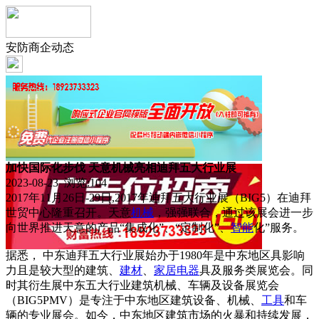
安防商企动态
加快国际化步伐 天意机械亮相迪拜五大行业展
2023-08-23 浏览:
104
2017年11月26日-29日,2017年迪拜五大行业展（BIG5）在迪拜
世贸中心隆重召开。天意
机械
，强强联合，通过该展会进一步
向世界推进天意的产品“集成化”、“定制化”、
智能
化”服务。
据悉， 中东迪拜五大行业展始办于1980年是中东地区具影响
力且是较大型的建筑、
建材
、
家居
电器
具及服务类展览会。同
时其衍生展中东五大行业建筑机械、车辆及设备展览会
（BIG5PMV）是专注于中东地区建筑设备、机械、
工具
和车
辆的专业展会。如今，中东地区建筑市场的火暴和持续发展，