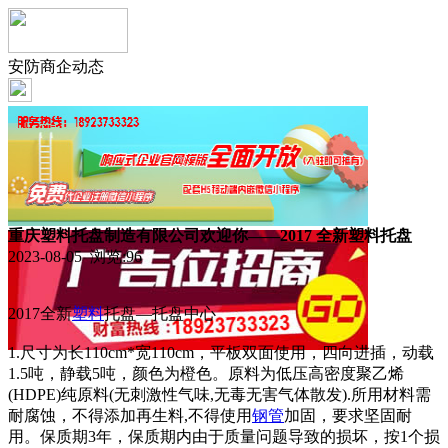
安防商企动态
重庆塑料托盘制造有限公司欢迎你——2017 全新塑料托盘
2023-08-05 浏览:
96
2017全新
塑料
托盘—托盘中心
1.尺寸为长110cm*宽110cm，平板双面使用，四向进插，动载
1.5吨，静载5吨，颜色为橙色。原料为低压高密度聚乙烯
(HDPE)纯原料(无刺激性气味,无毒无害气体散发).所用材料需
耐腐蚀，不得添加再生料,不得使用
钢管
加固，要求坚固耐
用。保质期3年，保质期内由于质量问题导致的损坏，按1个损