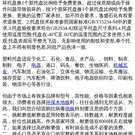
坏托盘换1个新托盘比例给予免费更换。超过保质期或由于操
作问题导致损坏的，按3个损坏托盘换1个新托盘比例给予免费
更换。更换的运费厂家承担。如不符合要求，逸盛石化有权要
求退换货。2.托盘技术标准参照国家标准GB/T15234-94中的要
求.3.托盘验收要求符合GB2934-82联运平托盘尺寸系列.4.托盘
使用温度范围:托盘在-40℃至 60℃的温度范围内正常使用.5.外
观:托盘表面应平整无飞边、无影响使用的裂纹和变形,单个托
盘上不得有明显色差,同批产品色泽一致.
塑料托盘适应于化工、石化、食品、水产品、、饲料、制衣、
制鞋、电子、
电器
、港口、码头、餐饮、生物医药、
机械
五
金
、汽车制造、石油化工、立体仓储、物流运输、仓库搬运、
储存货架，汽车配件、啤酒饮料、电子电器纺织印染、印刷包
装、物流中心等各行业。
但由于市场上有很多品牌和型号，其性能、价格等因素也相差
很大。消费者在选择
环保
木地板
时，往往会感到无所适从。为
此，我们向您介绍选购抗病毒
地板
特别要注意的四个方面：
一、挑耐磨值耐磨值是用转数表示的，转数越大，耐磨程度越
高，价位也就越高。作为居家环境，耐磨值在8000转左右就够
了。如果选择过高的耐磨值，有时就会造成不必要的浪费。
二、挑企口是否平直企口的完整程度直接关系到木地板的使用