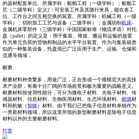
的器材配套单位。所属学科：船舶工程（一级学科）；船舶工
艺（二级学科）定义2：可安装工件及其随行夹具，能在各工
位、工作台之间互相交换的装置。所属学科：机械工程（一级
学科）；切削加工工艺与设备（二级学科）；金属切削
机床
-
金属机床零部件（三级学科）中国国家标准《物流术语》对托
盘（pallet）的定义是：用于集装、堆放、搬运和运输的放置
作为单元负荷的货物和制品的水平平台装置。作为与集装箱类
似的一种集装设备，托盘现已广泛应用于生产、运输、仓储和
流通等领域，
耐磨
耐磨材料种类繁多，用途广泛，正在形成一个规模宏大的高技
术产业群，有着十分广阔的市场前景和极为重要的战略意义。
耐磨材料按使用性能分，可分为微电子材料、光电子材料、传
感器材料、信息材料、生物医用材料、生态环境材料、
能源
材
料和机敏（
智能
）材料。由于我们已把电子信息材料单独作为
一类新材料领域，所以这里所指的新型耐磨材料是除电子信息
材料以外的主要耐磨材料。
打赏