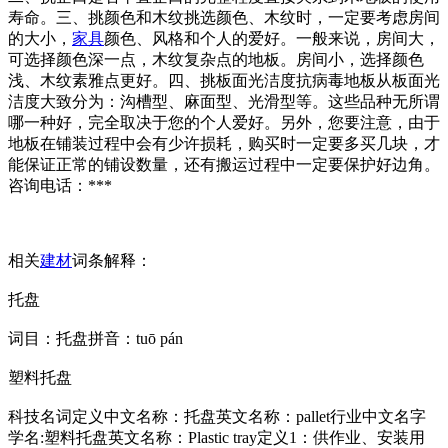
寿命。三、挑颜色和木纹挑选颜色、木纹时，一定要考虑房间
的大小，
家具
颜色、风格和个人的爱好。一般来说，房间大，
可选择颜色深一点，木纹复杂点的地板。房间小，选择颜色
浅、木纹素雅点更好。四、挑板面光洁度抗病毒地板从板面光
洁度大致分为：沟槽型、麻面型、光滑型等。这些品种无所谓
哪一种好，完全取决于您的个人爱好。另外，您要注意，由于
地板在铺装过程中会有少许损耗，购买时一定要多买几块，才
能保证正常的铺设数量，还有搬运过程中一定要保护好边角。
咨询电话：***
相关
建材
词条解释：
托盘
词目：托盘拼音：tuō pán
塑料托盘
科技名词定义中文名称：托盘英文名称：pallet行业中文名字
学名:塑料托盘英文名称：Plastic tray定义1：供作业、安装用