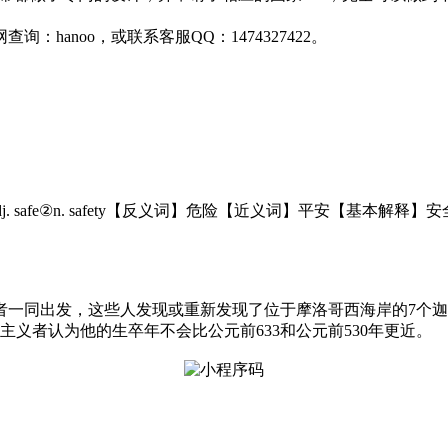
anoo，或联系客服QQ：1474327422。
dj. safe②n. safety【反义词】危险【近义词】平安【
者一同出发，这些人发现或重新发现了位于摩洛哥西海岸的7个
主义者认为他的生卒年不会比公元前633和公元前530年更近。