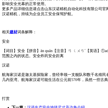
影响安全光幕的正常使用。
更多产品详细信息请点击山东汉诺精机自动化科技有限公司官网查询：h
汉诺精机，持续为企业员工安全保驾护航。
相关
建材
词条解释：
安全
【词目】安全【拼音】ān quán【注音】ㄢ ㄑㄨㄢˊ【英语】①a
范围之内的状态。安全炸药安全距离
汉诺
航海家汉诺是迦太基探险家，曾经率领一支舰队和数千名殖民
几内亚湾。航海家汉诺可能生活在公元前570年，虽然一些古典
打赏
下一篇：
汉诺生产安全地毯尺寸及边角介绍