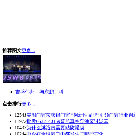
推荐图文
更多...
吉盛伟邦：与东鹏、科
点击排行
更多...
1254
1
美阁门窗荣获铝门窗 “创新性品牌”引领门窗行业创
1197
2
批发0532140159普旭真空泵油雾过滤器
1043
3
为什么淋浴房需要贴防爆膜
1024
4
中企在全球港口中都发生了哪些变化