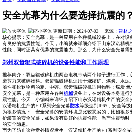
安全光幕为什么要选择抗震的
更新日期：2024-07-03 来源：
建材
核心提示：安全光幕，是一种应用在各种机械设备上，在对设
有良好的抗震性能。今天，小编就来详细介绍下山东汉诺精机
性能，同时还具有优异的抗震能力。那么，为什么安全光幕需
郑州双齿辊式破碎机的设备性能和工作原理
推荐简介：双齿辊破碎机由两台电机带动两个辊子进行工作，
磨剪力来破碎物料。双齿辊破碎机适用于烧结矿、煤炭、水泥
脆性和松软物料的粗、中碎。双齿辊破碎机适用物料：煤炭 氧化钙 焦炭
安全光幕，是一种应用在各种
机械
设备上，在对设备本身进行
震性能。今天，小编就来详细介绍下山东汉诺精机生产的安全
汉诺精机生产的HT系列安全光幕
防水
等级达到IP65，安全
为很多情况下，安全光幕的安装环境是比较恶劣的，比如很多
护装置的安全光幕，如果没有良好的抗震性能，当产生震动时
的安全隐患。
而为了防止这种意外情况发生，汉诺精机生产的HT系列安全光