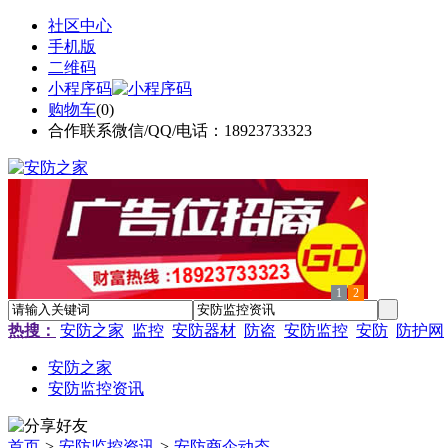
社区中心
手机版
二维码
小程序码
购物车
(
0
)
合作联系微信/QQ/电话：18923733323
1
2
热搜：
安防之家
监控
安防器材
防盗
安防监控
安防
防护网
安防之家
安防监控资讯
首页
>
安防监控资讯
>
安防商企动态