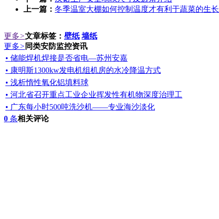
上一篇：
冬季温室大棚如何控制温度才有利于蔬菜的生长
更多
>
文章标签：
壁纸
墙纸
更多
>
同类安防监控资讯
• 储能焊机焊接是否省电—苏州安嘉
• 康明斯1300kw发电机组机房的水冷降温方式
• 浅析惰性氧化铝填料球
• 河北省召开重点工业企业挥发性有机物深度治理工
• 广东每小时500吨洗沙机——专业海沙淡化
0
条
相关评论