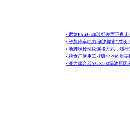
• 尼龙PA6/66加玻纤表面不良
• 智慧停车助力 解决城市“成长
• 地脚螺栓螺纹连接方式，螺
• 粮食厂使用工业吸尘器的重要
• 液力偶合器YOX500漏油原因