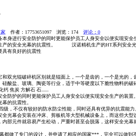
？
之家
作者：17753651097 浏览：
174
评论：0
备本身进行安全防护的同时更能保护员工人身安全以便实现安全
生产的安全光幕的抗震性。 汉诺精机生产的HT系列安全光幕
要具有良好的抗震性
它和双光辊破碎机区别就是辊面上，一个是齿的，一个是光的，
、硅酸盐、玻璃、陶瓷等行业，适于中等硬度以下脆性物料的破
 方解石 石......
安全防护的同时更能保护员工人身安全以便实现安全生产的装置
光幕的抗震性。
等级四级，不仅有较好的防水防尘性能，同时还具有优异的抗震能
安全光幕会安装在冲床、剪板机等大型机械设备上，而这些大型
，内部元件就容易产生松动，严重时甚至会脱落，这样安全光幕
幕都做了专门的设计，并申请了相应的国家***，完全可以做