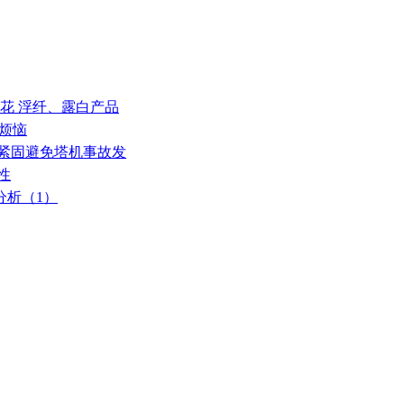
 料花 浮纤、露白产品
”烦恼
栓紧固避免塔机事故发
性
分析（1）