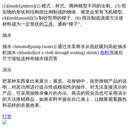
(1)[model;pattern](2) 模式，样式。两种模型不同的女鞋。(3) 照
实物的形状和结构按比例制成的物体。展览会里有飞机模型。
(4)[mold;mould](5) 制砂型用的模子。(6) 用压制或浇灌方法使
材料成为一定形状的
工具
。通称“模子”。
抽水
抽水 chōushuǐ[pump (water)] 通过水泵将水从低处吸到高处抽水
机抽水 chōushuǐ[(of a cloth through wetting) shrink]
布料
洗涤后
尺寸缩短这种布抽水很厉害
演示
把某种东西拿出来展示；展览。在推销中，按所推销产品的说
明，对其功用进行提示性或模拟性的操作。对无法直接演示的
产品，可采用放映录像片的办法。商店的营业员也可采用演示
的方法推销商品，如将衣料半披在自己身上，让顾客观看颜色
和花样的衣着效果。
打赏