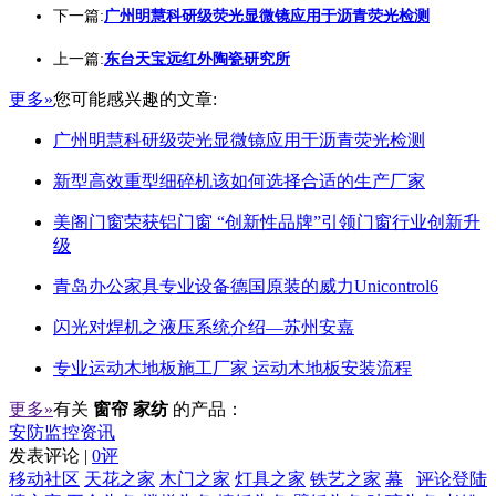
下一篇:
广州明慧科研级荧光显微镜应用于沥青荧光检测
上一篇:
东台天宝远红外陶瓷研究所
更多»
您可能感兴趣的文章:
广州明慧科研级荧光显微镜应用于沥青荧光检测
新型高效重型细碎机该如何选择合适的生产厂家
美阁门窗荣获铝门窗 “创新性品牌”引领门窗行业创新升
级
青岛办公家具专业设备德国原装的威力Unicontrol6
闪光对焊机之液压系统介绍—苏州安嘉
专业运动木地板施工厂家 运动木地板安装流程
更多»
有关
窗帘 家纺
的产品：
安防监控资讯
发表评论 |
0评
移动社区
天花之家
木门之家
灯具之家
铁艺之家
幕
评论登陆