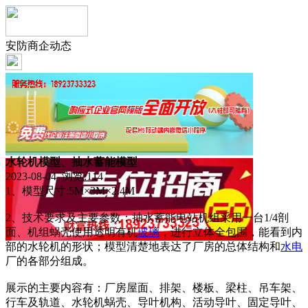
安防商企动态
水轮机模型、抽水蓄能模型
2023-08-04 浏览:
114
1、模型尺寸:5M×3M×2.4M
2、技术要求及主要参数：抽水蓄能电站机组采用一台1/4剖
面、机组蜗壳使用透明有机
玻璃
，进行立体全包围，能看到内
部的水轮机的形状；模型清楚地表达了厂房的总体结构和
水电
厂的各部分组成。
展示的主要内容有：厂房屋面、排架、楼板、梁柱、吊车架、
行车及轨道、水轮机蜗壳、导叶机构、活动导叶、固定导叶、