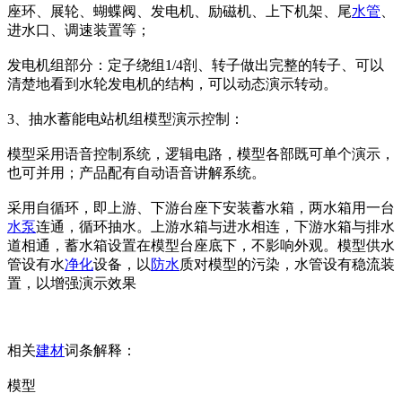
座环、展轮、蝴蝶阀、发电机、励磁机、上下机架、尾
水管
、
进水口、调速装置等；
发电机组部分：定子绕组1/4剖、转子做出完整的转子、可以
清楚地看到水轮发电机的结构，可以动态演示转动。
3、抽水蓄能电站机组模型演示控制：
模型采用语音控制系统，逻辑电路，模型各部既可单个演示，
也可并用；产品配有自动语音讲解系统。
采用自循环，即上游、下游台座下安装蓄水箱，两水箱用一台
水泵
连通，循环抽水。上游水箱与进水相连，下游水箱与排水
道相通，蓄水箱设置在模型台座底下，不影响外观。模型供水
管设有水
净化
设备，以
防水
质对模型的污染，水管设有稳流装
置，以增强演示效果
相关
建材
词条解释：
模型