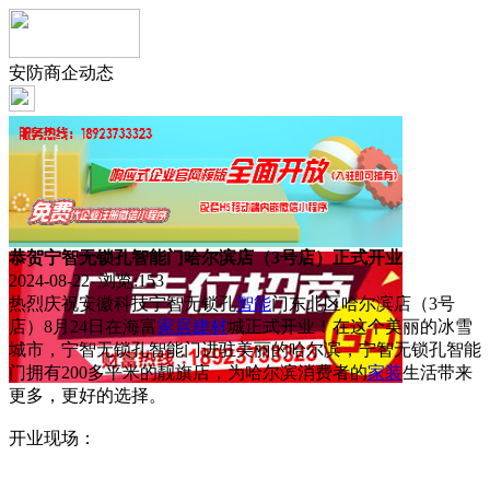
安防商企动态
恭贺宁智无锁孔智能门哈尔滨店（3号店）正式开业
2024-08-22 浏览:
153
热烈庆祝安徽科技宁智无锁孔
智能
门东北区哈尔滨店（3号
店）8月24日在海富
家居
建材
城正式开业！在这个美丽的冰雪
城市，宁智无锁孔智能门进驻美丽的哈尔滨，宁智无锁孔智能
门拥有200多平米的靓旗店，为哈尔滨消费者的
家装
生活带来
更多，更好的选择。
开业现场：