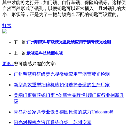
其中才能将之打开，如门锁、自行车锁、保险箱锁等。这样便
自然而然形成了锁孔，以便钥匙可以正常插入，且对锁孔的大
小、形状等，正是为了一把与锁完全匹配的钥匙而设置的。
打赏
下一篇:
广州明慧科研级荧光显微镜应用于沥青荧光检测
上一篇:
欧视显科技镜面电视
更多»
您可能感兴趣的文章:
广州明慧科研级荧光显微镜应用于沥青荧光检测
新型高效重型细碎机该如何选择合适的生产厂家
美阁门窗荣获铝门窗 “创新性品牌”引领门窗行业创新升
级
青岛办公家具专业设备德国原装的威力Unicontrol6
闪光对焊机之液压系统介绍—苏州安嘉