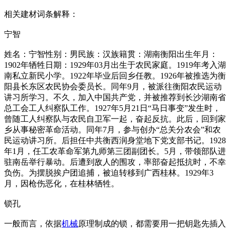
相关建材词条解释：
宁智
姓名：宁智性别：男民族：汉族籍贯：湖南衡阳出生年月：
1902年牺牲日期：1929年03月出生于农民家庭。1919年考入湖
南私立新民小学。1922年毕业后回乡任教。1926年被推选为衡
阳县长东区农民协会委员长。同年9月，被派往衡阳农民运动
讲习所学习。不久，加入中国共产党，并被推荐到长沙湖南省
总工会工人纠察队工作。1927年5月21日“马日事变”发生时，
曾随工人纠察队与农民自卫军一起，奋起反抗。此后，回到家
乡从事秘密革命活动。同年7月，参与创办“总关分农会”和农
民运动讲习所。后担任中共衡西润身堂地下党支部书记。1928
年1月，任工农革命军第九师第三团副团长。5月，带领部队进
驻南岳举行暴动。后遭到敌人的围攻，率部奋起抵抗时，不幸
负伤。为摆脱挨户团追捕，被迫转移到广西桂林。1929年3
月，因枪伤恶化，在桂林牺牲。
锁孔
一般而言，依据
机械
原理制成的锁，都需要用一把钥匙先插入