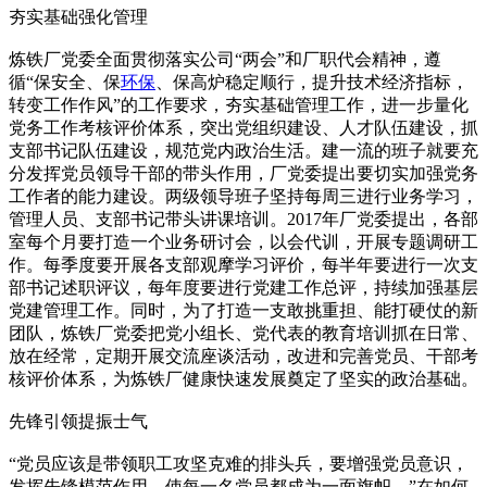
夯实基础强化管理
炼铁厂党委全面贯彻落实公司“两会”和厂职代会精神，遵
循“保安全、保
环保
、保高炉稳定顺行，提升技术经济指标，
转变工作作风”的工作要求，夯实基础管理工作，进一步量化
党务工作考核评价体系，突出党组织建设、人才队伍建设，抓
支部书记队伍建设，规范党内政治生活。建一流的班子就要充
分发挥党员领导干部的带头作用，厂党委提出要切实加强党务
工作者的能力建设。两级领导班子坚持每周三进行业务学习，
管理人员、支部书记带头讲课培训。2017年厂党委提出，各部
室每个月要打造一个业务研讨会，以会代训，开展专题调研工
作。每季度要开展各支部观摩学习评价，每半年要进行一次支
部书记述职评议，每年度要进行党建工作总评，持续加强基层
党建管理工作。同时，为了打造一支敢挑重担、能打硬仗的新
团队，炼铁厂党委把党小组长、党代表的教育培训抓在日常、
放在经常，定期开展交流座谈活动，改进和完善党员、干部考
核评价体系，为炼铁厂健康快速发展奠定了坚实的政治基础。
先锋引领提振士气
“党员应该是带领职工攻坚克难的排头兵，要增强党员意识，
发挥先锋模范作用，使每一名党员都成为一面旗帜。”在如何