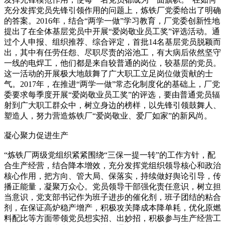
充分发挥党员先锋引领作用的问题上，炼铁厂党委给出了明确
的答案。2016年，结合“两学一做”学习教育，厂党委创新性地
提出了在全体基层党员中开展“爱岗敬业员工奖”评选活动。通
过个人申报、组织推荐、综合评定，首批14名基层党员脱颖而
出，其中有任劳任怨、尽职尽责的浴池工，有大病后依然坚守
一线的电焊工，他们都是来自较普通的岗位，较基层的党员。
这一活动的开展极大地鼓舞了广大职工立足岗位做贡献的士
气。2017年，在推进“两学一做”常态化制度化的基础上，厂党
委要求每季度开展“爱岗敬业员工奖”的评选，要由普通党员辐
射到广大职工群众中，树立身边的榜样，以先锋引领鼓舞人、
塑造人，努力营造炼铁厂“爱岗敬业、爱厂如家”的新风尚。
凝心聚力促进生产
“炼铁厂两级党组织紧紧围绕“三保一提一转”的工作方针，配
合生产经营，结合降本增效，充分发挥党组织领导核心和政治
核心作用，把方向、管大局、保落实，持续做好舆论引导，传
播正能量，凝聚万众心。党员领导干部强化责任意识，树立担
当意识，党支部书记作为班子进步的催化剂，班子团结的粘合
剂，在保证高炉稳产增产，积极攻关降成本降单耗，优化原燃
料配比等方面带领党员想实招、出妙招，积极参与生产经营工