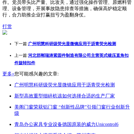
作。党员带头比产量、比攻关，通过强化操作管理、原燃料管
理、设备管理，开展事故隐患排查等措施，确保高炉稳定顺
行，合力助推企业打赢扭亏为盈翻身仗。
打赏
下一篇:
广州明慧科研级荧光显微镜应用于沥青荧光检测
上一篇:
河北邯郸瑞涛紧固件制造有限公司主营英式锻压直角扣
件旋转扣件
更多»
您可能感兴趣的文章:
广州明慧科研级荧光显微镜应用于沥青荧光检测
新型高效重型细碎机该如何选择合适的生产厂家
美阁门窗荣获铝门窗 “创新性品牌”引领门窗行业创新升
级
青岛办公家具专业设备德国原装的威力Unicontrol6