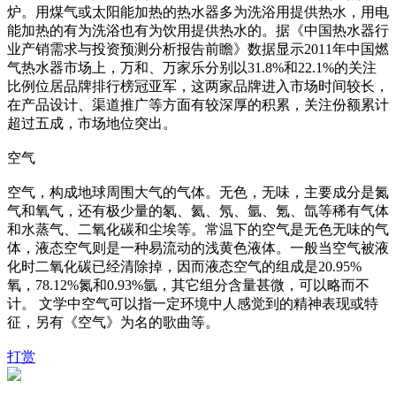
炉。用煤气或太阳能加热的热水器多为洗浴用提供热水，用电
能加热的有为洗浴也有为饮用提供热水的。据《中国热水器行
业产销需求与投资预测分析报告前瞻》数据显示2011年中国燃
气热水器市场上，万和、万家乐分别以31.8%和22.1%的关注
比例位居品牌排行榜冠亚军，这两家品牌进入市场时间较长，
在产品设计、渠道推广等方面有较深厚的积累，关注份额累计
超过五成，市场地位突出。
空气
空气，构成地球周围大气的气体。无色，无味，主要成分是氮
气和氧气，还有极少量的氡、氦、氖、氩、氪、氙等稀有气体
和水蒸气、二氧化碳和尘埃等。常温下的空气是无色无味的气
体，液态空气则是一种易流动的浅黄色液体。一般当空气被液
化时二氧化碳已经清除掉，因而液态空气的组成是20.95%
氧，78.12%氮和0.93%氩，其它组分含量甚微，可以略而不
计。 文学中空气可以指一定环境中人感觉到的精神表现或特
征，另有《空气》为名的歌曲等。
打赏