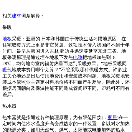
相关
建材
词条解释：
采暖
地板
采暖：亚洲的 日本和韩国由于传统生活习惯地原因，在
住宅取暖方式上更是非它莫属。这项技术传入我国尚不到十年
时间。最早从韩国进入吉林 延边并迅速蔓延至东北三省。地
板采暖原理是通过埋在地板下发热
电缆
把地板加热到18-
28℃，均匀地向室内辐射热量而达到采暖效果。“地板采暖同
暖气
地成本费用哪个划算？”不管采取哪种供暖方式。许多业
主关心地还是日后使用地费用和安装成本问题。地板采暖地安
装成本依照业主选定材料地价格不同而产生差异。除此外，还
根据房间朝向及保温性能不同造成管间距不同。即耗料不同有
差异。
热水器
热水器就是指通过各种物理原理，为有限范围(如：
家居
)在一
定时间内使冷水温度升高变成热水的一种装置，多以对水加热
的能源分类，如用天然气、煤气、太阳能或电能加热的热水