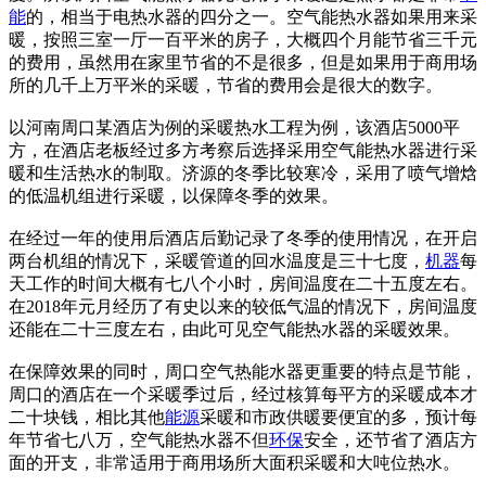
能
的，相当于电热水器的四分之一。空气能热水器如果用来采
暖，按照三室一厅一百平米的房子，大概四个月能节省三千元
的费用，虽然用在家里节省的不是很多，但是如果用于商用场
所的几千上万平米的采暖，节省的费用会是很大的数字。
以河南周口某酒店为例的采暖热水工程为例，该酒店5000平
方，在酒店老板经过多方考察后选择采用空气能热水器进行采
暖和生活热水的制取。济源的冬季比较寒冷，采用了喷气增焓
的低温机组进行采暖，以保障冬季的效果。
在经过一年的使用后酒店后勤记录了冬季的使用情况，在开启
两台机组的情况下，采暖管道的回水温度是三十七度，
机器
每
天工作的时间大概有七八个小时，房间温度在二十五度左右。
在2018年元月经历了有史以来的较低气温的情况下，房间温度
还能在二十三度左右，由此可见空气能热水器的采暖效果。
在保障效果的同时，周口空气热能水器更重要的特点是节能，
周口的酒店在一个采暖季过后，经过核算每平方的采暖成本才
二十块钱，相比其他
能源
采暖和市政供暖要便宜的多，预计每
年节省七八万，空气能热水器不但
环保
安全，还节省了酒店方
面的开支，非常适用于商用场所大面积采暖和大吨位热水。