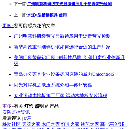
下一篇:
广州明慧科研级荧光显微镜应用于沥青荧光检测
上一篇:
水泥u型槽钢模具 使用
更多»
您可能感兴趣的文章:
广州明慧科研级荧光显微镜应用于沥青荧光检测
新型高效重型细碎机该如何选择合适的生产厂家
美阁门窗荣获铝门窗 “创新性品牌”引领门窗行业创新升
级
青岛办公家具专业设备德国原装的威力Unicontrol6
闪光对焊机之液压系统介绍—苏州安嘉
专业运动木地板施工厂家 运动木地板安装流程
更多»
有关
灯饰 照明
的产品：
安防监控资讯
发表评论 |
0评
移动社区
天花之家
木门之家
灯具之家
铁艺之家
幕
评论登陆