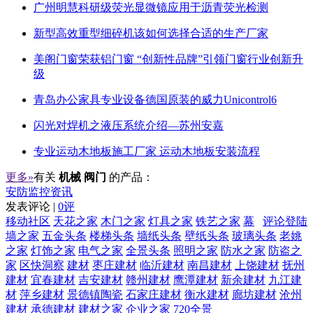
广州明慧科研级荧光显微镜应用于沥青荧光检测
新型高效重型细碎机该如何选择合适的生产厂家
美阁门窗荣获铝门窗 “创新性品牌”引领门窗行业创新升
级
青岛办公家具专业设备德国原装的威力Unicontrol6
闪光对焊机之液压系统介绍—苏州安嘉
专业运动木地板施工厂家 运动木地板安装流程
更多»
有关
机械 阀门
的产品：
安防监控资讯
发表评论 |
0评
移动社区
天花之家
木门之家
灯具之家
铁艺之家
幕
评论登陆
墙之家
五金头条
楼梯头条
墙纸头条
壁纸头条
玻璃头条
老姚
之家
灯饰之家
电气之家
全景头条
照明之家
防水之家
防盗之
家
区快洞察
建材
枣庄建材
临沂建材
南昌建材
上饶建材
抚州
建材
宜春建材
吉安建材
赣州建材
鹰潭建材
新余建材
九江建
材
萍乡建材
景德镇陶瓷
石家庄建材
衡水建材
廊坊建材
沧州
建材
承德建材
建材之家
企业之家
720全景