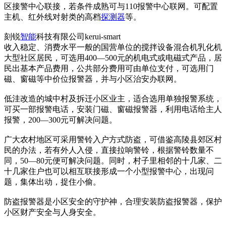
区接警中心联接，若条件成熟可与110报警中心联网。可配置
主机、红外线对射类的高档
探测器
等。
刻锐
智能
科技有限公司kerui-smart
收入稳定、消费水平一般的国营单位的搅拌设备混合机乳化机
大型社区居民，可选用400—500元的机电式或电磁式产品，居
民出基本产品费用，公共部分费用可由单位支付，可选用门
磁、窗磁等中价位报警器，并与小区治安办联网。
低洼改造的城中村及拆迁小区业主，适合选用单独报警系统，
可买一部报警电话，安装门磁、窗磁报警器，利用电话给主人
报警，200—300元可解决问题。
广大农村地区可采用警铃入户方式防盗，可借鉴高陵县郊区村
民的办法，若有外人入侵，直接拉响警铃，根据警铃数量不
同，50—80元便可解决问题。同时，村子里相邻的十几家、二
十几家住户也可以相互联接形成一个小型报警中心，出现问
题，集体出动，捉住小偷。
防盗报警器是小区安全的守护神，合理安装防盗报警器，保护
小区财产安全与人身安全。