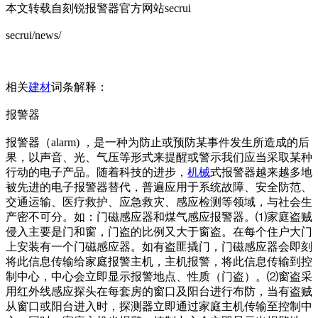
本文转载自刻锐报警器官方网站secrui
secrui/news/
相关
建材
词条解释：
报警器
报警器（alarm) ，是一种为防止或预防某事件发生所造成的后
果，以声音、光、气压等形式来提醒或警示我们应当采取某种
行动的电子产品。随着科技的进步，
机械
式报警器越来越多地
被先进的电子报警器替代，普遍应用于系统故障、安全防范、
交通运输、医疗救护、应急救灾、感应检测等领域，与社会生
产密不可分。如：门磁感应器和煤气感应报警器。⑴家庭盗贼
侵入主要是门和窗，门盗的比例又大于窗盗。在每个住户大门
上安装有一个门磁感应器。如有盗匪撬门，门磁感应器会即刻
将此信息传输给家庭报警主机，主机报警，将此信息传输到控
制中心，中心会立即显示报警地点、性质（门盗）。⑵窗盗采
用红外线感应探头在每套房的窗口及阳台进行布防，当有盗贼
从窗口或阳台进入时，探测器立即通过家庭主机传输至控制中