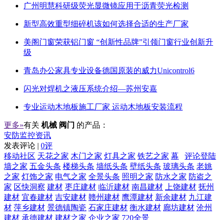
广州明慧科研级荧光显微镜应用于沥青荧光检测
新型高效重型细碎机该如何选择合适的生产厂家
美阁门窗荣获铝门窗 “创新性品牌”引领门窗行业创新升
级
青岛办公家具专业设备德国原装的威力Unicontrol6
闪光对焊机之液压系统介绍—苏州安嘉
专业运动木地板施工厂家 运动木地板安装流程
更多»
有关
机械 阀门
的产品：
安防监控资讯
发表评论 |
0评
移动社区
天花之家
木门之家
灯具之家
铁艺之家
幕
评论登陆
墙之家
五金头条
楼梯头条
墙纸头条
壁纸头条
玻璃头条
老姚
之家
灯饰之家
电气之家
全景头条
照明之家
防水之家
防盗之
家
区快洞察
建材
枣庄建材
临沂建材
南昌建材
上饶建材
抚州
建材
宜春建材
吉安建材
赣州建材
鹰潭建材
新余建材
九江建
材
萍乡建材
景德镇陶瓷
石家庄建材
衡水建材
廊坊建材
沧州
建材
承德建材
建材之家
企业之家
720全景