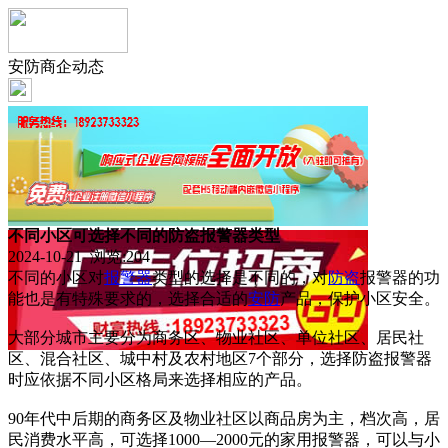
安防商企动态
不同小区可选择不同的防盗报警器类型
2024-10-21 浏览:
204
不同的小区对
报警器
类型的选择是不同的，对
防盗
报警器的功
能也是有特殊要求的，选择合适的
安防
产品，保护小区安全。
大部分城市主要分为商务区、物业社区、单位社区、居民社
区、混合社区、城中村及农村地区7个部分，选择防盗报警器
时应依据不同小区格局来选择相应的产品。
90年代中后期的商务区及物业社区以商品房为主，档次高，居
民消费水平高，可选择1000—2000元的家用报警器，可以与小