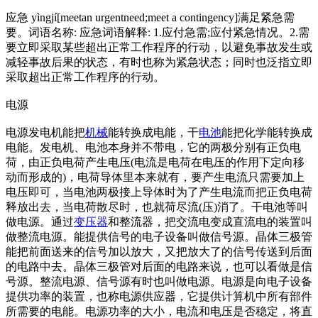
应急 yìngjí[meetan urgentneed;meet a contingency]满足紧急需
要。词语名称: 应急词语解释: 1.应付急需;应付紧急情况。2.需
要立即采取某些超出正常工作程序的行动，以避免事故发生或
减轻事故后果的状态，有时也称为紧急状态；同时也泛指立即
采取超出正常工作程序的行动。
电源
电源发电机能把
机械
能转换成电能，干
电池
能把化学能转换成
电能。发电机、电池本身并不带电，它的两极分别有正负电
荷，由正负电荷产生电压(电流是电荷在电压的作用下定向移
动而形成的)，电荷导体里本来就有，要产生电流只需要加上
电压即可，当电池两极接上导体时为了产生电流而把正负电荷
释放出去，当电荷散尽时，也就荷尽流(压)消了。干电池等叫
做电源。通过
变压器
和整流器，把交流电变成直流电的装置叫
做整流电源。能提供信号的电子设备叫做信号源。晶体三极管
能把前面送来的信号加以放大，又把放大了的信号传送到后面
的电路中去。晶体三极管对后面的电路来说，也可以看做是信
号源。整流电源、信号源有时也叫做电源。电源是向电子设备
提供功率的装置，也称电源供应器，它提供计算机中所有部件
所需要的电能。电源功率的大小，电流和电压是否稳定，将直