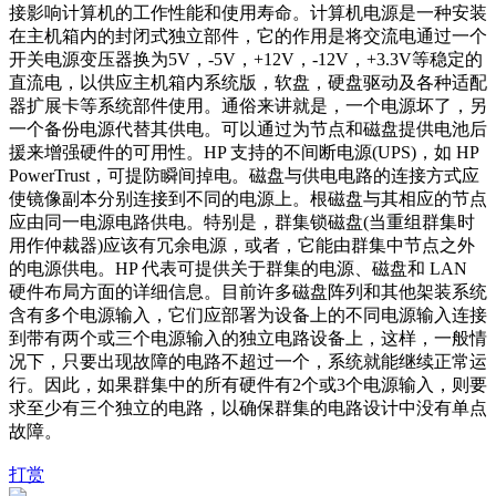
接影响计算机的工作性能和使用寿命。计算机电源是一种安装
在主机箱内的封闭式独立部件，它的作用是将交流电通过一个
开关电源变压器换为5V，-5V，+12V，-12V，+3.3V等稳定的
直流电，以供应主机箱内系统版，软盘，硬盘驱动及各种适配
器扩展卡等系统部件使用。通俗来讲就是，一个电源坏了，另
一个备份电源代替其供电。可以通过为节点和磁盘提供电池后
援来增强硬件的可用性。HP 支持的不间断电源(UPS)，如 HP
PowerTrust，可提防瞬间掉电。磁盘与供电电路的连接方式应
使镜像副本分别连接到不同的电源上。根磁盘与其相应的节点
应由同一电源电路供电。特别是，群集锁磁盘(当重组群集时
用作仲裁器)应该有冗余电源，或者，它能由群集中节点之外
的电源供电。HP 代表可提供关于群集的电源、磁盘和 LAN
硬件布局方面的详细信息。目前许多磁盘阵列和其他架装系统
含有多个电源输入，它们应部署为设备上的不同电源输入连接
到带有两个或三个电源输入的独立电路设备上，这样，一般情
况下，只要出现故障的电路不超过一个，系统就能继续正常运
行。因此，如果群集中的所有硬件有2个或3个电源输入，则要
求至少有三个独立的电路，以确保群集的电路设计中没有单点
故障。
打赏