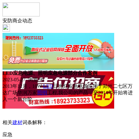
安防商企动态
LED应急电源、照明应急电源部分合作案例
2023-05-27 浏览:
99
2013年12月，10W
LED
日光灯应急电源应用于郑州二七区万
达广场华润万家
照明
工程,我公司的产品，至2014年开始将进
入一个新台阶
相关
建材
词条解释：
应急