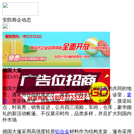
安防商企动态
德国大篷
2023-05-27 浏览:
111
德国大篷可以用在高端应用，也可在较日常的
隔离
的共同的地
方。通常用作临时展览厅，展览：户外大厅，接待，诊室，
窗
帘
，贵宾休息室，所有场馆，城中心，餐厅，会议厅，接送站
点，时装秀，销售促进，公共四三清殿，车间，仓库，豪华婚
礼的新活动帐篷。不仅展示时尚，品类多样，并且扩大到国内
外市场
德国大篷采用高强度轻质
铝合金
材料作为结构支架，篷布采用