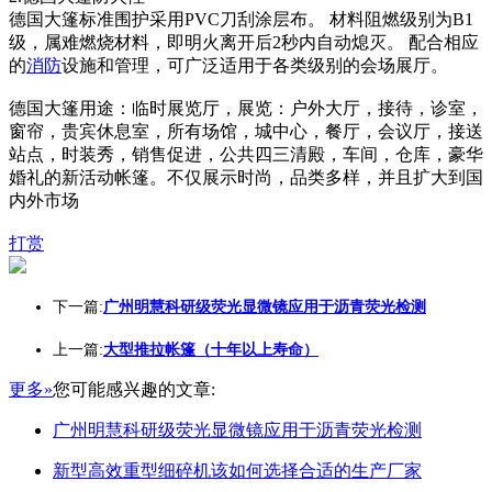
德国大篷标准围护采用PVC刀刮涂层布。 材料阻燃级别为B1
级，属难燃烧材料，即明火离开后2秒内自动熄灭。 配合相应
的
消防
设施和管理，可广泛适用于各类级别的会场展厅。
德国大篷用途：临时展览厅，展览：户外大厅，接待，诊室，
窗帘，贵宾休息室，所有场馆，城中心，餐厅，会议厅，接送
站点，时装秀，销售促进，公共四三清殿，车间，仓库，豪华
婚礼的新活动帐篷。不仅展示时尚，品类多样，并且扩大到国
内外市场
打赏
下一篇:
广州明慧科研级荧光显微镜应用于沥青荧光检测
上一篇:
大型推拉帐篷（十年以上寿命）
更多»
您可能感兴趣的文章:
广州明慧科研级荧光显微镜应用于沥青荧光检测
新型高效重型细碎机该如何选择合适的生产厂家