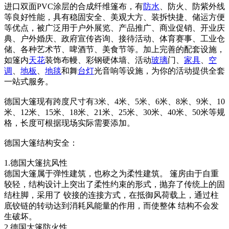
进口双面PVC涂层的合成纤维篷布，有
防水
、防火、防紫外线
等良好性能，具有稳固安全、美观大方、装拆快捷、储运方便
等优点，被广泛用于户外展览、产品推广、商业促销、开业庆
典、户外婚庆、政府宣传咨询、接待活动、体育赛事、工业仓
储、各种艺术节、啤酒节、美食节等。加上完善的配套设施，
如篷内
天花
装饰布幔、彩钢硬体墙、活动
玻璃
门、
家具
、
空
调
、
地板
、
地毯
和舞
台灯
光音响等设施，为你的活动提供全套
一站式服务。
德国大篷现有跨度尺寸有3米、4米、5米、6米、8米、9米、10
米、12米、15米、18米、21米、25米、30米、40米、50米等规
格，长度可根据现场实际需要添加。
德国大篷结构安全：
1.德国大篷抗风性
德国大篷属于弹性建筑，也称之为柔性建筑。 篷房由于自重
较轻，结构设计上突出了柔性约束的形式，抛弃了传统上的固
结柱脚，采用了 铰接的连接方式，在抵御风荷载上，通过柱
底铰链的转动达到消耗风能量的作用，而使整体 结构不会发
生破坏。
2.德国大篷防火性