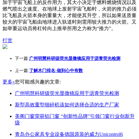
加于宇宙飞船上的反作用力，其大小决定于燃料燃烧情况以及
燃气喷出之速度。在地球上发射宇宙飞船时，火箭的推力必须
比飞船及火箭本身的重量大，才能使其升空，所以如果送质量
较大的宇宙飞船由地球进入轨道时则需用较大推力的火箭。又
如举重运动员将杠铃向上推举所用之力称为“推力”。
打赏
下一篇:
广州明慧科研级荧光显微镜应用于沥青荧光检测
上一篇:
了解木门排名-做到心中有数
更多»
您可能感兴趣的文章:
广州明慧科研级荧光显微镜应用于沥青荧光检测
新型高效重型细碎机该如何选择合适的生产厂家
美阁门窗荣获铝门窗 “创新性品牌”引领门窗行业创新升
级
青岛办公家具专业设备德国原装的威力Unicontrol6