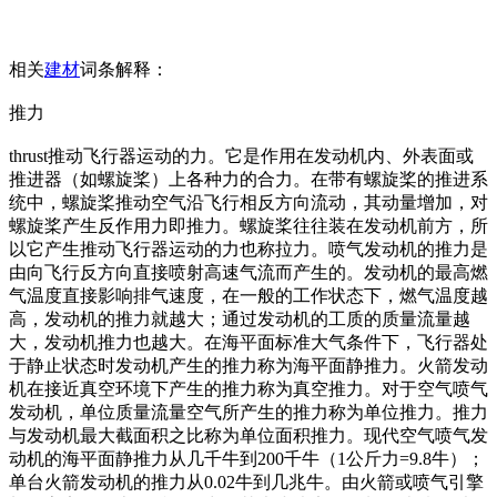
相关
建材
词条解释：
推力
thrust推动飞行器运动的力。它是作用在发动机内、外表面或
推进器（如螺旋桨）上各种力的合力。在带有螺旋桨的推进系
统中，螺旋桨推动空气沿飞行相反方向流动，其动量增加，对
螺旋桨产生反作用力即推力。螺旋桨往往装在发动机前方，所
以它产生推动飞行器运动的力也称拉力。喷气发动机的推力是
由向飞行反方向直接喷射高速气流而产生的。发动机的最高燃
气温度直接影响排气速度，在一般的工作状态下，燃气温度越
高，发动机的推力就越大；通过发动机的工质的质量流量越
大，发动机推力也越大。在海平面标准大气条件下，飞行器处
于静止状态时发动机产生的推力称为海平面静推力。火箭发动
机在接近真空环境下产生的推力称为真空推力。对于空气喷气
发动机，单位质量流量空气所产生的推力称为单位推力。推力
与发动机最大截面积之比称为单位面积推力。现代空气喷气发
动机的海平面静推力从几千牛到200千牛（1公斤力=9.8牛）；
单台火箭发动机的推力从0.02牛到几兆牛。由火箭或喷气引擎