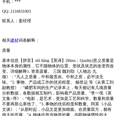
手机：***
QQ: 2116831003
联系人：姜经理
相关
建材
词条解释：
质量
基本信息【拼音】zhì liàng【英译】[Mass；Quality]意义质量是
物体本身的属性，它不随物体的位置、形状及状态的改变而改
变。详细解释1. 资质器量。 三国 魏刘劭《人物志·九
徵》：“凡人之质量，中和最贵矣。中和之质，必平淡无
味。”2. 事物、产品或工作的优劣程度。 杨世运 等《从青工到
副教授》：“磷肥车间的生产记录本上，每天都记有几项质量
分析数据，各数据相互制约，影响着产品质量。”李一氓《英
文集>序》：“电影，是艺术，更加是工艺和科学。数量和质量
不要再那么寒伧了。”3. 事物的优劣程度和数量。阿英《小品
文谈》：“从那时起，小品文是更加精炼。在质量双方，都有
很大的开展。”4. 物体中所含物质的量，亦即物体惯性的大