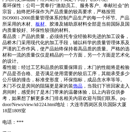
看环保性：公司一贯奉行“激励员工、服务客户、奉献社会”的
宗旨，始终把环保作为产品质量的较高要求，严格按照
ISO9001-2000质量管理体系控制产品生产的每一个环节。产品
所采用的木材、
板材
、胶漆及辅助原材料全部是当前国际及国
内质量较好、环保性较强的材料。
看品质：产品的质量，必须依托专业经验和先进的加工设备，
品桥木门采用现代化的加工手段，辅以科学的质量管理体系及
严谨的工作作风，使产品始终保持着高品质的质量。严格的选
材和一流的质量仅仅是精品的一个方面，另一个方面是艺术化
的设计。
看性能：经过工艺和品质的双重保障后，木门的性能将是检验
产品是否合格、是否满足使用需要的较后工序，其能承受多少
公斤级的撞击，标准变形度，环保指标，成品含水率等等。
木门不仅是房间的阻隔更是家的装
饰品
，当我们下班回家走入
房间时，感受到了是木门带来的温馨体验，以上内容仅供参
考，如果想了解更多木门排名相关内容欢迎与我们联系。pq-
door/News/view/id/224.html地址：大连市西岗区良玖国际大厦
18层1809室
电话：***