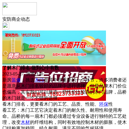
安防商企动态
了解木门排名-做到心中有数
2023-05-27 浏览:
130
新房
装修
，挑选
木门
是其中很重要的一个环节，许多消费者还
是愿意从木门排名较好的品牌中进行选择，但是品牌木门价位
也偏高，其实我们可以挑选一些性价比较高的木门品牌，品桥
的木门就是一个不错的选择。
看木门排名，更要看木门的工艺、品质、性能、
环保
性
看工艺：木门工艺它决定着木门的耐久性、耐用性和使用寿
命。品桥的每一扇木门都必须通过专业设备进行独特的工艺处
理，改变
木材
的纤维结构，同时有效地控制木材的膨胀，使木
门结构更加稳固，经久耐用，满足不同的气候环境。