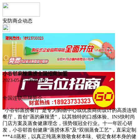
安防商企动态
小谷邨麻辣蒸捞全国招商加盟
2023-05-25 浏览:
106
全国连锁品牌简介：
“小谷邨蒸捞餐厅”是专为购物中心或优质商街设计的高质连锁
餐厅，首创“蒸的麻辣烫”，以其独特的口感体验、INS快时尚
门店方案及蒸食健康理念，强势领冠全行业。十一年匠心研
发，小谷邨首创健康“蒸捞体系”及“双徊蒸食工艺”，直采定制
***4.0蒸柜，以真正纯蒸来致敬食材本味、锁定食材本身的健