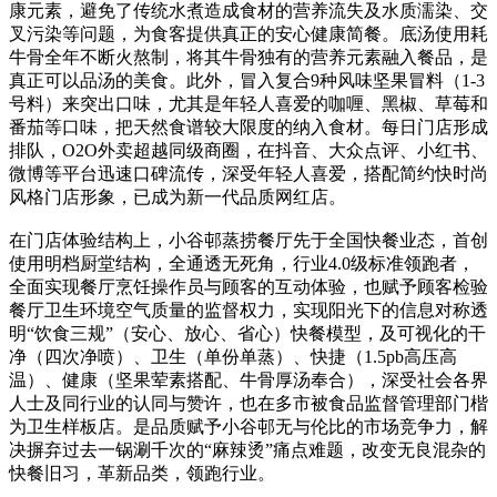
康元素，避免了传统水煮造成食材的营养流失及水质濡染、交
叉污染等问题，为食客提供真正的安心健康简餐。底汤使用耗
牛骨全年不断火熬制，将其牛骨独有的营养元素融入餐品，是
真正可以品汤的美食。此外，冒入复合9种风味坚果冒料（1-3
号料）来突出口味，尤其是年轻人喜爱的咖喱、黑椒、草莓和
番茄等口味，把天然食谱较大限度的纳入食材。每日门店形成
排队，O2O外卖超越同级商圈，在抖音、大众点评、小红书、
微博等平台迅速口碑流传，深受年轻人喜爱，搭配简约快时尚
风格门店形象，已成为新一代品质网红店。
在门店体验结构上，小谷邨蒸捞餐厅先于全国快餐业态，首创
使用明档厨堂结构，全通透无死角，行业4.0级标准领跑者，
全面实现餐厅烹饪操作员与顾客的互动体验，也赋予顾客检验
餐厅卫生环境空气质量的监督权力，实现阳光下的信息对称透
明“饮食三规”（安心、放心、省心）快餐模型，及可视化的干
净（四次净喷）、卫生（单份单蒸）、快捷（1.5pb高压高
温）、健康（坚果荤素搭配、牛骨厚汤奉合），深受社会各界
人士及同行业的认同与赞许，也在多市被食品监督管理部门楷
为卫生样板店。是品质赋予小谷邨无与伦比的市场竞争力，解
决摒弃过去一锅涮千次的“麻辣烫”痛点难题，改变无良混杂的
快餐旧习，革新品类，领跑行业。