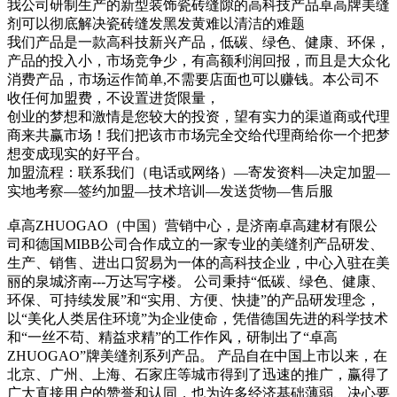
我公司研制生产的新型装饰瓷砖缝隙的高科技产品卓高牌美缝
剂可以彻底解决瓷砖缝发黑发黄难以清洁的难题
我们产品是一款高科技新兴产品，低碳、绿色、健康、环保，
产品的投入小，市场竞争少，有高额利润回报，而且是大众化
消费产品，市场运作简单,不需要店面也可以赚钱。本公司不
收任何加盟费，不设置进货限量，
创业的梦想和激情是您较大的投资，望有实力的渠道商或代理
商来共赢市场！我们把该市市场完全交给代理商给你一个把梦
想变成现实的好平台。
加盟流程：联系我们（电话或网络）—寄发资料—决定加盟—
实地考察—签约加盟—技术培训—发送货物—售后服
卓高ZHUOGAO（中国）营销中心，是济南卓高建材有限公
司和德国MIBB公司合作成立的一家专业的美缝剂产品研发、
生产、销售、进出口贸易为一体的高科技企业，中心入驻在美
丽的泉城济南---万达写字楼。 公司秉持“低碳、绿色、健康、
环保、可持续发展”和“实用、方便、快捷”的产品研发理念，
以“美化人类居住环境”为企业使命，凭借德国先进的科学技术
和“一丝不苟、精益求精”的工作作风，研制出了“卓高
ZHUOGAO”牌美缝剂系列产品。 产品自在中国上市以来，在
北京、广州、上海、石家庄等城市得到了迅速的推广，赢得了
广大直接用户的赞誉和认同，也为许多经济基础薄弱、决心要