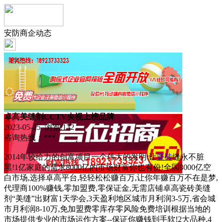
安防商企动态
卓高美缝剂CCTV央视上榜品牌
2023-05-25 浏览:
132
咨询热线：***
2014年较给力的创富项目一个伟大的发明:让
瓷砖
缝永不脏
黑!1亿家庭的需求8000亿的市场财富你也有份!全国8000亿空
白市场,选择卓高平台,轻轻松松赚百万,让你年赚百万不在是梦,
代理商100%赚钱,零加盟费,零保证金,无需店铺卓高瓷砖美缝
剂“美缝”出财富1天学会,3天盈利地区城市月利润3-5万,省会城
市月利润8-10万,免加盟费零库存零风险免费培训根据当地的
市场提供专业的市场运作方案--保证你赚钱到手软!2大品种,4