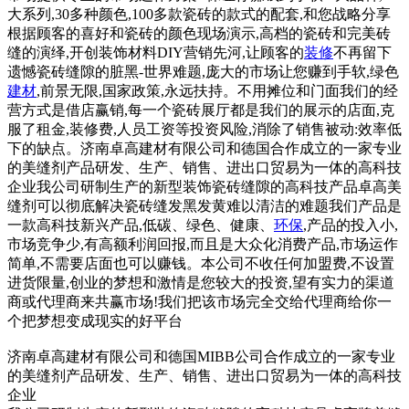
大系列,30多种颜色,100多款瓷砖的款式的配套,和您战略分享
根据顾客的喜好和瓷砖的颜色现场演示,高档的瓷砖和完美砖
缝的演绎,开创装饰材料DIY营销先河,让顾客的
装修
不再留下
遗憾瓷砖缝隙的脏黑-世界难题,庞大的市场让您赚到手软,绿色
建材
,前景无限,国家政策,永远扶持。不用摊位和门面我们的经
营方式是借店赢销,每一个瓷砖展厅都是我们的展示的店面,克
服了租金,装修费,人员工资等投资风险,消除了销售被动:效率低
下的缺点。济南卓高建材有限公司和德国合作成立的一家专业
的美缝剂产品研发、生产、销售、进出口贸易为一体的高科技
企业我公司研制生产的新型装饰瓷砖缝隙的高科技产品卓高美
缝剂可以彻底解决瓷砖缝发黑发黄难以清洁的难题我们产品是
一款高科技新兴产品,低碳、绿色、健康、
环保
,产品的投入小,
市场竞争少,有高额利润回报,而且是大众化消费产品,市场运作
简单,不需要店面也可以赚钱。本公司不收任何加盟费,不设置
进货限量,创业的梦想和激情是您较大的投资,望有实力的渠道
商或代理商来共赢市场!我们把该市场完全交给代理商给你一
个把梦想变成现实的好平台
济南卓高建材有限公司和德国MIBB公司合作成立的一家专业
的美缝剂产品研发、生产、销售、进出口贸易为一体的高科技
企业