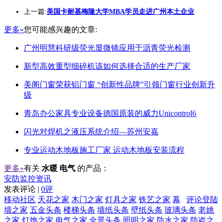
上一篇:
美国卡耐基梅隆大学MBA学员走进广州本土企业
更多»
您可能感兴趣的文章:
广州明慧科研级荧光显微镜应用于沥青荧光检测
新型高效重型细碎机该如何选择合适的生产厂家
美阁门窗荣获铝门窗 “创新性品牌”引领门窗行业创新升
级
青岛办公家具专业设备德国原装的威力Unicontrol6
闪光对焊机之液压系统介绍—苏州安嘉
专业运动木地板施工厂家 运动木地板安装流程
更多»
有关
水暖 电气
的产品：
安防监控资讯
发表评论 |
0评
移动社区
天花之家
木门之家
灯具之家
铁艺之家
幕
评论登陆
墙之家
五金头条
楼梯头条
墙纸头条
壁纸头条
玻璃头条
老姚
之家
灯饰之家
电气之家
全景头条
照明之家
防水之家
防盗之