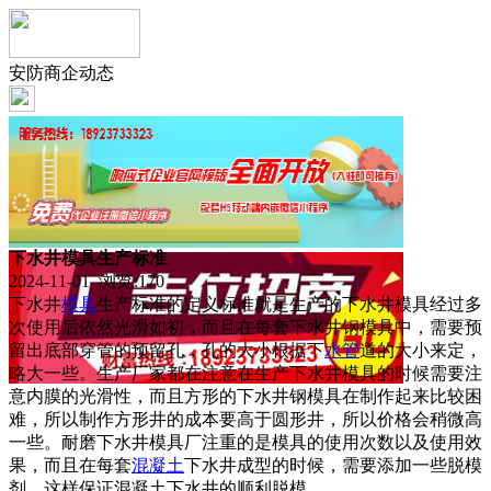
安防商企动态
下水井模具生产标准
2024-11-01 浏览:
170
下水井
模具
生产标准的定义标准就是生产的下水井模具经过多
次使用后依然光滑如初，而且在每套下水井钢模具中，需要预
留出底部穿管的预留孔，孔的大小根据下
水管
道的大小来定，
略大一些。生产厂家都在注意在生产下水井模具的时候需要注
意内膜的光滑性，而且方形的下水井钢模具在制作起来比较困
难，所以制作方形井的成本要高于圆形井，所以价格会稍微高
一些。耐磨下水井模具厂注重的是模具的使用次数以及使用效
果，而且在每套
混凝土
下水井成型的时候，需要添加一些脱模
剂，这样保证混凝土下水井的顺利脱模。