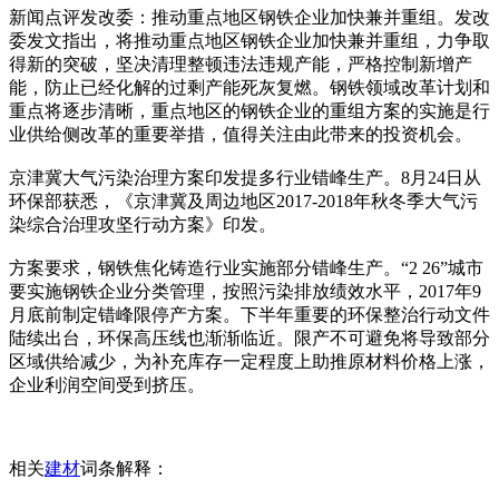
新闻点评发改委：推动重点地区钢铁企业加快兼并重组。发改
委发文指出，将推动重点地区钢铁企业加快兼并重组，力争取
得新的突破，坚决清理整顿违法违规产能，严格控制新增产
能，防止已经化解的过剩产能死灰复燃。钢铁领域改革计划和
重点将逐步清晰，重点地区的钢铁企业的重组方案的实施是行
业供给侧改革的重要举措，值得关注由此带来的投资机会。
京津冀大气污染治理方案印发提多行业错峰生产。8月24日从
环保部获悉，《京津冀及周边地区2017-2018年秋冬季大气污
染综合治理攻坚行动方案》印发。
方案要求，钢铁焦化铸造行业实施部分错峰生产。“2 26”城市
要实施钢铁企业分类管理，按照污染排放绩效水平，2017年9
月底前制定错峰限停产方案。下半年重要的环保整治行动文件
陆续出台，环保高压线也渐渐临近。限产不可避免将导致部分
区域供给减少，为补充库存一定程度上助推原材料价格上涨，
企业利润空间受到挤压。
相关
建材
词条解释：