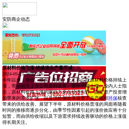
安防商企动态
原材料价格飞涨 绝缘接头产量不减
2024-09-23 浏览:
216
今年以来，钢铁、煤炭、有色、化工等工业原材料价格持续上
涨，带动相关上市公司盈利改善、股价大幅上涨。业内人士指
出，原材料价格上涨的驱动力来自经济向好、固定资产投资增
加带来的需求扩张，以及供给侧改革背景下去产能和
环保
核查
带来的供给改善。展望下半年，原材料价格普涨的局面将随着
时间的推移而逐步分化，由季节性因素引起的涨价效应将十分
短暂，而由供给收缩以及下游需求持续改善驱动的价格上涨值
得长期关注。