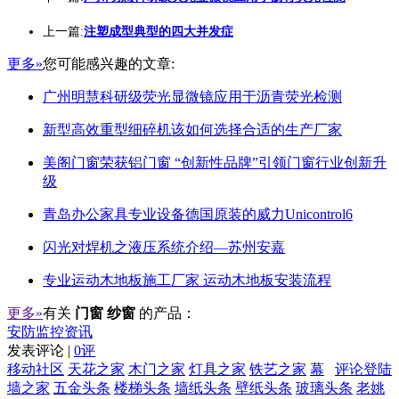
上一篇:
注塑成型典型的四大并发症
更多»
您可能感兴趣的文章:
广州明慧科研级荧光显微镜应用于沥青荧光检测
新型高效重型细碎机该如何选择合适的生产厂家
美阁门窗荣获铝门窗 “创新性品牌”引领门窗行业创新升
级
青岛办公家具专业设备德国原装的威力Unicontrol6
闪光对焊机之液压系统介绍—苏州安嘉
专业运动木地板施工厂家 运动木地板安装流程
更多»
有关
门窗 纱窗
的产品：
安防监控资讯
发表评论 |
0评
移动社区
天花之家
木门之家
灯具之家
铁艺之家
幕
评论登陆
墙之家
五金头条
楼梯头条
墙纸头条
壁纸头条
玻璃头条
老姚