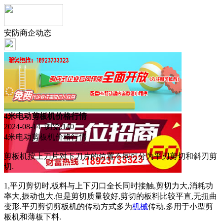
安防商企动态
4米电动剪板机价格行情
2024-08-14 浏览:
140
4米电动剪板机价格行情
剪板机按上刀片对下刀片的位置不同可分为平刃剪切和斜刃剪
切.
1,平刃剪切时,板料与上下刃口全长同时接触,剪切力大,消耗功
率大,振动也大.但是剪切质量较好,剪切的板料比较平直,无扭曲
变形.平刃剪切剪板机的传动方式多为
机械
传动,多用于小型剪
板机和薄板下料.