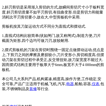
2,斜刃剪切是采用渐入剪切的方式,故瞬间剪切尺寸小于板料宽
度.斜刃剪切质量不如平刃剪切,有扭曲变形.但是剪切力和能量
消耗比平刃剪切要小,故在大,中型剪板机中采用.
剪板机按其刀架运动方式不同分为直线式和摆动式.
1,直线式结构比较简单(状如闸门,故又称闸式),制造方便,刀片
截面为矩形,四个边均可做刀刃,故较耐用.
2,摆式剪板机的刀架在剪切时围绕一固定点做摆动运动,优点是
上,下剪刃之间的摩擦及磨损较小,刀片变形小,剪切精度高.但摆
动刀架在剪切过程中承受正,反交替扭矩,故刀架宽度不能过大.
因而摆式结构主要用于板厚大于6mm,板宽不大于4 000mm的剪
板机.
本公司几大系列产品,机构紧凑,精度高,操作方便,工作稳定,安
全可靠,产品广泛适用于机械,飞机,汽车,
电器
,船舶,容器,
仪表
,包
装,不锈钢制品及
装修
等行业.