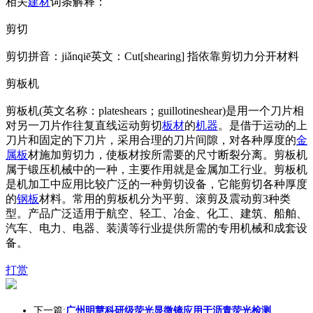
相关
建材
词条解释：
剪切
剪切拼音：jiǎnqiē英文：Cut[shearing] 指依靠剪切力分开材料
剪板机
剪板机(英文名称：plateshears；guillotineshear)是用一个刀片相
对另一刀片作往复直线运动剪切
板材
的
机器
。是借于运动的上
刀片和固定的下刀片，采用合理的刀片间隙，对各种厚度的
金
属板
材施加剪切力，使板材按所需要的尺寸断裂分离。剪板机
属于锻压机械中的一种，主要作用就是金属加工行业。剪板机
是机加工中应用比较广泛的一种剪切设备，它能剪切各种厚度
的
钢板
材料。常用的剪板机分为平剪、滚剪及震动剪3种类
型。产品广泛适用于航空、轻工、冶金、化工、建筑、船舶、
汽车、电力、电器、装潢等行业提供所需的专用机械和成套设
备。
打赏
下一篇:
广州明慧科研级荧光显微镜应用于沥青荧光检测