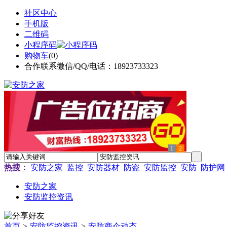
社区中心
手机版
二维码
小程序码
购物车
(
0
)
合作联系微信/QQ/电话：18923733323
1
2
热搜：
安防之家
监控
安防器材
防盗
安防监控
安防
防护网
安防之家
安防监控资讯
首页
>
安防监控资讯
>
安防商企动态