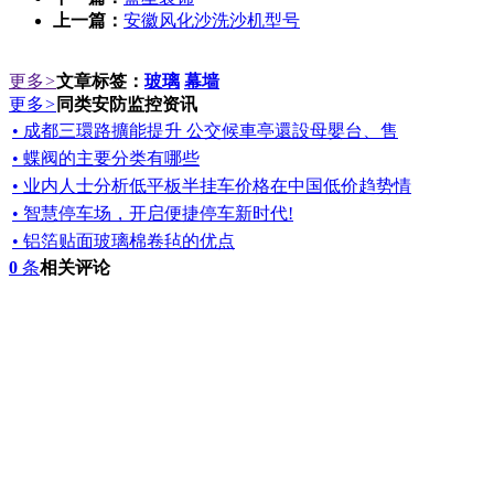
上一篇：
安徽风化沙洗沙机型号
更多
>
文章标签：
玻璃
幕墙
更多
>
同类安防监控资讯
• 成都三環路擴能提升 公交候車亭還設母嬰台、售
• 蝶阀的主要分类有哪些
• 业内人士分析低平板半挂车价格在中国低价趋势情
• 智慧停车场，开启便捷停车新时代!
• 铝箔贴面玻璃棉卷毡的优点
0
条
相关评论