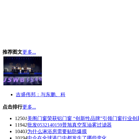
推荐图文
更多...
吉盛伟邦：与东鹏、科
点击排行
更多...
1250
1
美阁门窗荣获铝门窗 “创新性品牌”引领门窗行业创
1194
2
批发0532140159普旭真空泵油雾过滤器
1040
3
为什么淋浴房需要贴防爆膜
1019
4
中企在全球港口中都发生了哪些变化