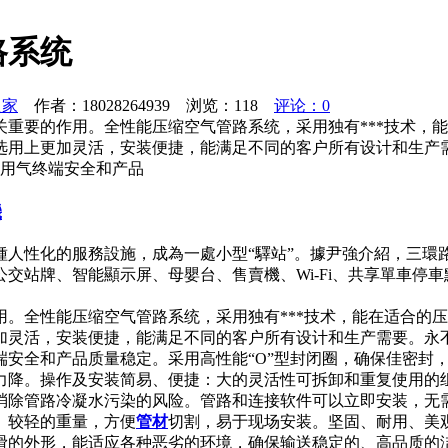
路系统
之家
作者：18028264939 浏览：
118
评论：0
重要的作用。全性能压缩空气管路系统，采用独有***技术，
选用上更加灵活，安装便捷，能满足不同的客户所有设计和生产
护用气终端安全和产品
機
種人性化的服務設施，成為一處小型“驛站”。據尹強介紹，三環
交站牌、智能顯示屏、母嬰台、售賣機、Wi-Fi、共享單車停
。全性能压缩空气管路系统，采用独有***技术，能在适合的
灵活，安装便捷，能满足不同的客户所有设计和生产需要。永不
端安全和产品质量稳定。采用高性能“O”型封闭圈，确保佳密封
力降。操作及安装简易、便捷：大的灵活性可拆卸和重复使用的
消除管路冷凝水污染的风险。管路和连接软件可以立即安装，无
。较轻的重量，方便
管材
切割，易于现场安装。坚固、耐用、美
滑的外形，能适应各种恶劣的环境，确保输送稳定的、高品质的