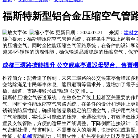
福斯特新型铝合金压缩空气管
更新日期：2024-07-21 来源：
建材
核心提示：福斯特压缩空气管道系统，在整条生产线上起着至关
的压缩空气。同时全性能压缩空气管路系统，在备件的设计和
越304不锈钢的防腐性能，确保输送品质稳定的压缩空气，保
成都三環路擴能提升 公交候車亭還設母嬰台、售賣
推荐简介：記者還了解到，未來三環路的公交候車亭會增加多
交站除滿足市民等車休息、遮風避雨等需求外，還增加了電子公
橋、綠道、支路接駁形成“軌道 公交 慢......
福斯特压缩空气管道系统，在整条生产线上起着至关重要的作用
气。同时全性能压缩空气管路系统，在备件的设计和选用上更加
锈钢的防腐性能，确保输送品质稳定的压缩空气，保护用气终
了气流限制，实现尽可能低的压降。全通径流动，有效降低压
置及支线管路，方便的适应生产线调整。下降侧面连接设计，
气密封处理，节省时间。不需要深入的培训，快捷的完成装配
性能，抗
机械
震动能力，强耐火性，抗热变化能力以及美观光