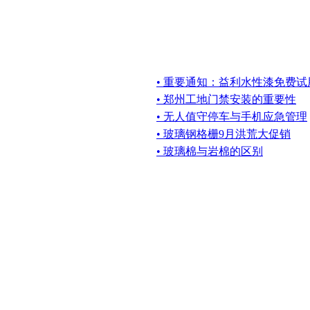
• 重要通知：益利水性漆免费试
• 郑州工地门禁安装的重要性
• 无人值守停车与手机应急管理
• 玻璃钢格栅9月洪荒大促销
• 玻璃棉与岩棉的区别