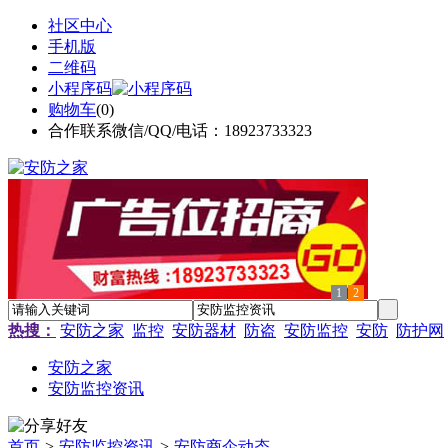
社区中心
手机版
二维码
小程序码
购物车
(
0
)
合作联系微信/QQ/电话：18923733323
1
2
热搜：
安防之家
监控
安防器材
防盗
安防监控
安防
防护网
安防之家
安防监控资讯
首页
>
安防监控资讯
>
安防商企动态