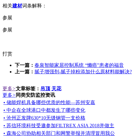
相关
建材
词条解释：
参展
参展
打赏
下一篇：
春泉智能家居控制系统 “懒癌”患者的福音
上一篇：
腻子增强剂-腻子掉粉添加什么原材料能解决?
更多
>
文章标签：
吊顶
天花
更多
>
同类安防监控资讯
• 储能焊机具备哪些优质的性能—苏州安嘉
• 中企在全球港口中都发生了哪些变化
• 沧州正发牌630*10无缝钢管一支价格
• 苏信环境科技受邀参加FILTREX ASIA 2018并做主
• 森海公司协助相关部门和网警举报并清理冒用我公