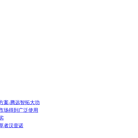
方案-腾远智拓大功
装市场得到广泛使用
劣
起草者汉壹诺