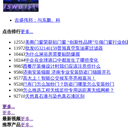
吉盛伟邦：与东鹏、科
点击排行
更多...
1255
1
美阁门窗荣获铝门窗 “创新性品牌”引领门窗行业创
1197
2
批发0532140159普旭真空泵油雾过滤器
1044
3
为什么淋浴房需要贴防爆膜
1024
4
中企在全球港口中都发生了哪些变化
998
5
西餐厅装修设计时我们应该注意些什么
958
6
济南安装猫眼 济南专业安装防盗门猫眼开孔
957
7
高大上！智能公交候车亭亮相嘉兴！
952
8
已有门怎么加纱门？防盗门哪里怎么安装纱门
929
9
怎么挑选工程无线监控专用远距离无线网桥？
927
10
天然真石漆与染色真石漆区别
更多...
更多...
最新视频
更多...
推荐产品
更多...