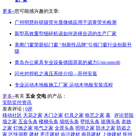
管厂家
更多»
您可能感兴趣的文章:
广州明慧科研级荧光显微镜应用于沥青荧光检测
新型高效重型细碎机该如何选择合适的生产厂家
美阁门窗荣获铝门窗 “创新性品牌”引领门窗行业创新升
级
青岛办公家具专业设备德国原装的威力Unicontrol6
闪光对焊机之液压系统介绍—苏州安嘉
专业运动木地板施工厂家 运动木地板安装流程
更多»
有关
五金 交电
的产品：
安防监控资讯
发表评论 |
0评
移动社区
天花之家
木门之家
灯具之家
铁艺之家
幕
评论登陆
墙之家
五金头条
楼梯头条
墙纸头条
壁纸头条
玻璃头条
老姚
之家
灯饰之家
电气之家
全景头条
照明之家
防水之家
防盗之
家
区快洞察
建材
枣庄建材
临沂建材
南昌建材
上饶建材
抚州