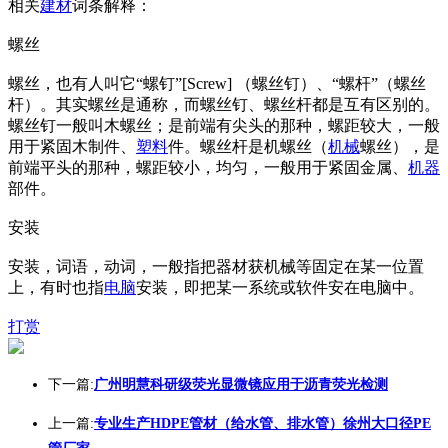
相关
建材
词条解释：
螺丝
螺丝，也有人叫它“螺钉”[Screw] （螺丝钉）、“螺杆”（螺丝
杆）。其实螺丝是通称，而螺丝钉、螺丝杆都是互有区别的。
螺丝钉一般叫木螺丝；是前端有尖头的那种，螺距较大，一般
用于紧固木制件、
塑料
件。螺丝杆是机螺丝（
机械
螺丝），是
前端平头的那种，螺距较小，均匀，一般用于紧固金属、
机器
部件。
安装
安装，词语，动词，一般指把器材获机械等固定在某一位置
上，有时也指
电脑
安装，即把某一系统或软件安在电脑中。
打赏
下一篇:
广州明慧科研级荧光显微镜应用于沥青荧光检测
上一篇:
专业生产HDPE管材（给水管、排水管）徐州大口径PE