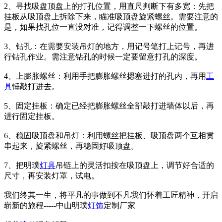
2、寻找吸盘顶盘上的打孔位置，用直尺判断下有多宽：先把
挂板从吸顶盘上拆除下来，瞄准吸顶盘旋紧螺丝。需要注意的
是，如果找孔位一直没对准，记得调整一下螺丝的位置。
3、钻孔：在需要安装吊灯的地方，用记号笔打上记号，再进
行钻孔作业。需注意钻孔的时候一定要留意打孔的深度。
4、上膨胀螺丝：利用手把膨胀螺丝摁塞进打的孔内，再用
工
具
锤敲打进去。
5、固定挂板：确定已经把膨胀螺丝全部敲打进墙体以后，再
进行固定挂板。
6、稳固吸顶盘和吊灯：利用螺丝把挂板、吸顶盘两个互相贯
串起来，旋紧螺丝，再稳固好吸顶盘。
7、把明璞
灯具
吊链上的灵活扣按在吸顶盘上，调节好合适的
尺寸，再安装灯罩，试电。
我们终其一生，将平凡的事做到不凡我们怀着工匠精神，开启
崭新的旅程-----中山明璞
灯饰
定制厂家