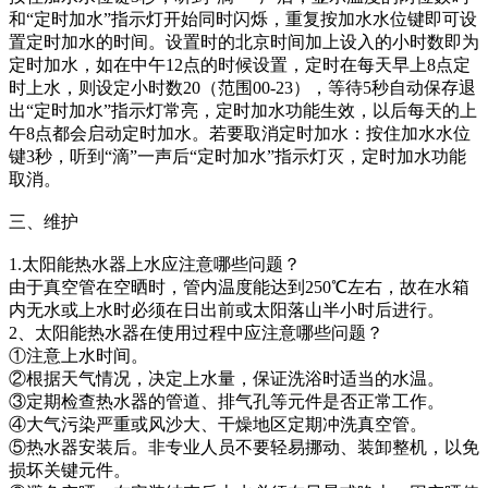
和“定时加水”指示灯开始同时闪烁，重复按加水水位键即可设
置定时加水的时间。设置时的北京时间加上设入的小时数即为
定时加水，如在中午12点的时候设置，定时在每天早上8点定
时上水，则设定小时数20（范围00-23），等待5秒自动保存退
出“定时加水”指示灯常亮，定时加水功能生效，以后每天的上
午8点都会启动定时加水。若要取消定时加水：按住加水水位
键3秒，听到“滴”一声后“定时加水”指示灯灭，定时加水功能
取消。
三、维护
1.太阳能热水器上水应注意哪些问题？
由于真空管在空晒时，管内温度能达到250℃左右，故在水箱
内无水或上水时必须在日出前或太阳落山半小时后进行。
2、太阳能热水器在使用过程中应注意哪些问题？
①注意上水时间。
②根据天气情况，决定上水量，保证洗浴时适当的水温。
③定期检查热水器的管道、排气孔等元件是否正常工作。
④大气污染严重或风沙大、干燥地区定期冲洗真空管。
⑤热水器安装后。非专业人员不要轻易挪动、装卸整机，以免
损坏关键元件。