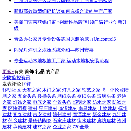
广州明慧科研级荧光显微镜应用于沥青荧光检测
新型高效重型细碎机该如何选择合适的生产厂家
美阁门窗荣获铝门窗 “创新性品牌”引领门窗行业创新升
级
青岛办公家具专业设备德国原装的威力Unicontrol6
闪光对焊机之液压系统介绍—苏州安嘉
专业运动木地板施工厂家 运动木地板安装流程
更多»
有关
首饰 礼品
的产品：
安防监控资讯
发表评论 |
0评
移动社区
天花之家
木门之家
灯具之家
铁艺之家
幕
评论登陆
墙之家
五金头条
楼梯头条
墙纸头条
壁纸头条
玻璃头条
老姚
之家
灯饰之家
电气之家
全景头条
照明之家
防水之家
防盗之
家
区快洞察
建材
枣庄建材
临沂建材
南昌建材
上饶建材
抚州
建材
宜春建材
吉安建材
赣州建材
鹰潭建材
新余建材
九江建
材
萍乡建材
景德镇陶瓷
石家庄建材
衡水建材
廊坊建材
沧州
建材
承德建材
建材之家
企业之家
720全景