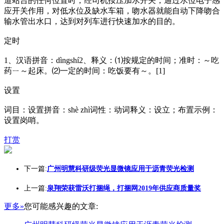
道站台的任何位置时，经司机按压加水开关，通过水位电子感
应开关作用，对低水位及缺水车箱，吻水器就能自动下降吻合
输水管出水口，达到对列车进行快速加水的目的。
定时
1、汉语拼音：dìngshí2、释义：⑴按规定的时间；准时：～吃
药ㄧ～起床。⑵一定的时间：吃饭要有～。[1]
设置
词目：设置拼音：shè zhì词性：动词释义：设立；布置示例：
设置岗哨。
打赏
下一篇:
广州明慧科研级荧光显微镜应用于沥青荧光检测
上一篇:
泉翔荣获雷沃打捆绳，打捆网2019年供应商质量奖
更多»
您可能感兴趣的文章: