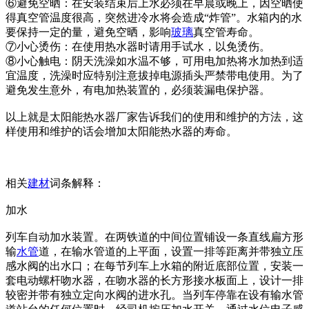
⑥避免空晒：在安装结束后上水必须在早晨或晚上，因空晒使
得真空管温度很高，突然进冷水将会造成“炸管”。水箱内的水
要保持一定的量，避免空晒，影响
玻璃
真空管寿命。
⑦小心烫伤：在使用热水器时请用手试水，以免烫伤。
⑧小心触电：阴天洗澡如水温不够，可用电加热将水加热到适
宜温度，洗澡时应特别注意拔掉电源插头严禁带电使用。为了
避免发生意外，有电加热装置的，必须装漏电保护器。
以上就是太阳能热水器厂家告诉我们的使用和维护的方法，这
样使用和维护的话会增加太阳能热水器的寿命。
相关
建材
词条解释：
加水
列车自动加水装置。在两铁道的中间位置铺设一条直线扁方形
输
水管
道，在输水管道的上平面，设置一排等距离并带独立压
感水阀的出水口；在每节列车上水箱的附近底部位置，安装一
套电动螺杆吻水器，在吻水器的长方形接水板面上，设计一排
较密并带有独立定向水阀的进水孔。当列车停靠在设有输水管