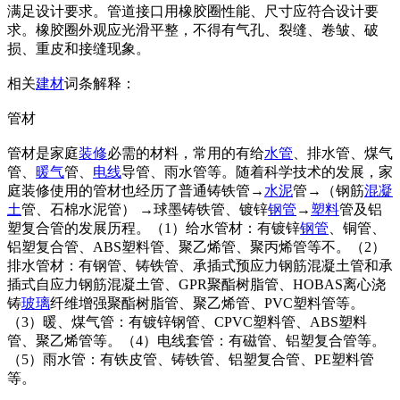
满足设计要求。管道接口用橡胶圈性能、尺寸应符合设计要
求。橡胶圈外观应光滑平整，不得有气孔、裂缝、卷皱、破
损、重皮和接缝现象。
相关
建材
词条解释：
管材
管材是家庭
装修
必需的材料，常用的有给
水管
、排水管、煤气
管、
暖气
管、
电线
导管、雨水管等。随着科学技术的发展，家
庭装修使用的管材也经历了普通铸铁管→
水泥
管→（钢筋
混凝
土
管、石棉水泥管） →球墨铸铁管、镀锌
钢管
→
塑料
管及铝
塑复合管的发展历程。（1）给水管材：有镀锌
钢管
、铜管、
铝塑复合管、ABS塑料管、聚乙烯管、聚丙烯管等不。（2）
排水管材：有钢管、铸铁管、承插式预应力钢筋混凝土管和承
插式自应力钢筋混凝土管、GPR聚酯树脂管、HOBAS离心浇
铸
玻璃
纤维增强聚酯树脂管、聚乙烯管、PVC塑料管等。
（3）暖、煤气管：有镀锌钢管、CPVC塑料管、ABS塑料
管、聚乙烯管等。（4）电线套管：有磁管、铝塑复合管等。
（5）雨水管：有铁皮管、铸铁管、铝塑复合管、PE塑料管
等。