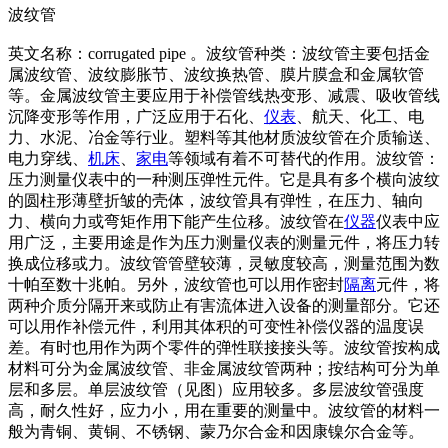
波纹管
英文名称：corrugated pipe 。波纹管种类：波纹管主要包括金
属波纹管、波纹膨胀节、波纹换热管、膜片膜盒和金属软管
等。金属波纹管主要应用于补偿管线热变形、减震、吸收管线
沉降变形等作用，广泛应用于石化、
仪表
、航天、化工、电
力、水泥、冶金等行业。塑料等其他材质波纹管在介质输送、
电力穿线、
机床
、
家电
等领域有着不可替代的作用。波纹管：
压力测量仪表中的一种测压弹性元件。它是具有多个横向波纹
的圆柱形薄壁折皱的壳体，波纹管具有弹性，在压力、轴向
力、横向力或弯矩作用下能产生位移。波纹管在
仪器
仪表中应
用广泛，主要用途是作为压力测量仪表的测量元件，将压力转
换成位移或力。波纹管管壁较薄，灵敏度较高，测量范围为数
十帕至数十兆帕。另外，波纹管也可以用作密封
隔离
元件，将
两种介质分隔开来或防止有害流体进入设备的测量部分。它还
可以用作补偿元件，利用其体积的可变性补偿仪器的温度误
差。有时也用作为两个零件的弹性联接接头等。波纹管按构成
材料可分为金属波纹管、非金属波纹管两种；按结构可分为单
层和多层。单层波纹管（见图）应用较多。多层波纹管强度
高，耐久性好，应力小，用在重要的测量中。波纹管的材料一
般为青铜、黄铜、不锈钢、蒙乃尔合金和因康镍尔合金等。