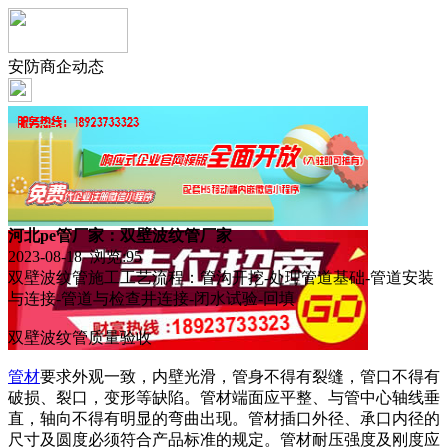
安防商企动态
河北pe管厂家：双壁波纹管厂家
2023-08-18 浏览:
95
双壁波纹管施工工艺流程：管沟开挖-处理管道基础-管道安装
与连接-管道与检查井连接-闭水试验-回填
双壁波纹管质量验收
管材
要求外观一致，内壁光滑，管身不得有裂缝，管口不得有
破损、裂口，变形等缺陷。管材端面应平整、与管中心轴线垂
直，轴向不得有明显的弯曲出现。管材插口外径、承口内径的
尺寸及圆度必须符合产品标准的规定。管材耐压强度及刚度应