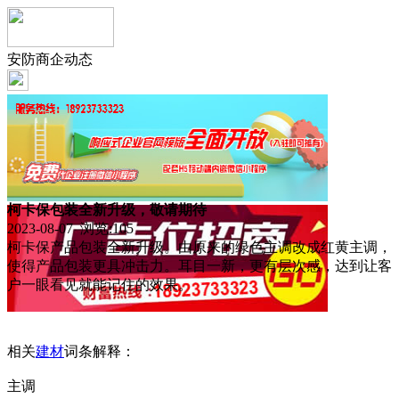
安防商企动态
柯卡保包装全新升级，敬请期待
2023-08-07 浏览:
105
柯卡保产品包装全新升级。由原来的绿色主调改成红黄主调，
使得产品包装更具冲击力。耳目一新，更有层次感，达到让客
户一眼看见就能记住的效果。
相关
建材
词条解释：
主调