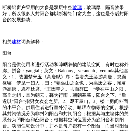
断桥铝窗户采用的大多是双层中空
玻璃
，玻璃厚，隔音效果
好，所以很多人封阳台都以断桥铝门窗为主，这也是今后封阳
台的发展趋势。
相关
建材
词条解释：
阳台
阳台是供使用者进行活动和晾晒衣物的建筑空间，有时也称外
廊。拼音：yángtái；英文：Balcony、verandah、veranda其他含
义：1、战国楚宋玉《高唐赋》序：昔者先王尝游高唐，怠而
昼寝，梦见一妇人，曰：“妾巫山之女也，为高唐之客，闻君
游高唐，愿荐枕席。”王因幸之。去而辞曰：“妾在巫山之阳，
高丘之岨，旦为朝云，暮为行雨，朝朝暮暮，阳台之下。”后
遂以“阳台”指男女欢会之所。2、即王屋山。3、楼上房间外面
的小平台。供居住者进行室外活动、晾晒衣物等的空间。根据
其封闭情况分为非封闭阳台和封闭阳台；根据其与主墙体的关
系分为凹阳台和凸阳台；根据其空间位置分为底阳台和挑阳
台。功能住宅设计中，并不是每户都有一个阳台，而当时阳台