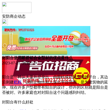
安防商企动态
封阳台使用断桥铝合金型材的优点是什么
2023-07-21 浏览:
129
阳台是一种从大厦外壁突出，由圆柱或托架支撑的平台，其边
沿则建
栏杆
，以防止物件和人落出平台范围，是为建筑物的延
伸。现在许多户型都带有阳台的设计，些许的区别就是阳台是
否被封。许多家庭也对封阳台这个问题感到纠结。
封阳台有什么好处