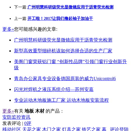
下一篇:
广州明慧科研级荧光显微镜应用于沥青荧光检测
上一篇:
开工啦！2017让我们撸起袖子加油干
更多»
您可能感兴趣的文章:
广州明慧科研级荧光显微镜应用于沥青荧光检测
新型高效重型细碎机该如何选择合适的生产厂家
美阁门窗荣获铝门窗 “创新性品牌”引领门窗行业创新升
级
青岛办公家具专业设备德国原装的威力Unicontrol6
闪光对焊机之液压系统介绍—苏州安嘉
专业运动木地板施工厂家 运动木地板安装流程
更多»
有关
地板 木材
的产品：
安防监控资讯
发表评论 |
0评
移动社区
天花之家
木门之家
灯具之家
铁艺之家
幕
评论登陆