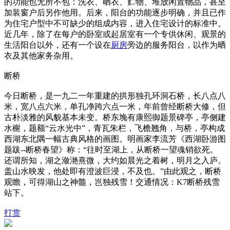
的功能也无所不包：洗衣、晒衣、贮物、堆放闲置物品，甚至
加装窗户后另作他用。后来，阳台的功能逐步明确，并且已作
为住宅户型中不可缺少的组成内容，进入住宅设计的标准中。
近几年，除了在每户的卧室或起居室有一个专供休闲、观景的
生活阳台以外，还有一个设在
厨房
旁边的服务阳台，以作为晒
衣及其他家务杂用。
断桥
今日断桥，是一九二一年重建的拱形独孔环洞石桥，长八点八
米，宽八点六米，单孔净跨六点一米，年前曾经断桥大修，但
古朴淡雅的风貌基本未变。桥东堍有康熙御题景碑亭，亭侧建
水榭，题额“云水光中”，青瓦朱栏，飞檐翘角，与桥，亭构成
西湖东北隅一幅古典风格的画图。明画家李流芳《西湖卧游图
题跋--断桥春望》称：“往时至湖上，从断桥一望魂销欲死。
还谓所知，湖之潋滟熹微，大约如晨光之着树，明月之入庐。
盖山水映发，他处即有澄波巨浸，不及也。”由此观之，断桥
观瞻，可得湖山之神髓，岂独残雪！交通情况：K7断桥残雪
站下。
打赏