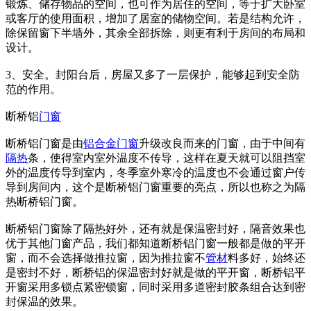
锻炼、储存物品的空间，也可作为居住的空间，等于扩大卧室
或客厅的使用面积，增加了居室的储物空间。若是结构允许，
除保留窗下半墙外，其余全部拆除，则更有利于房间的布局和
设计。
3、安全。封阳台后，房屋又多了一层保护，能够起到安全防
范的作用。
断桥铝
门窗
断桥铝门窗是由
铝合金门窗
升级改良而来的门窗，由于中间有
隔热
条，使得室内室外温度不传导，这样在夏天就可以阻挡室
外的温度传导到室内，冬季室外寒冷的温度也不会通过窗户传
导到房间内，这个是断桥铝门窗重要的亮点，所以也称之为隔
热断桥铝门窗。
断桥铝门窗除了隔热好外，还有就是保温密封好，隔音效果也
优于其他门窗产品，我们都知道断桥铝门窗一般都是做的平开
窗，而不会选择做推拉窗，因为推拉窗不
管材
料多好，始终还
是密封不好，断桥铝的保温密封好就是做的平开窗，断桥铝平
开窗采用多锁点紧密锁窗，同时采用多道密封胶条组合达到密
封保温的效果。