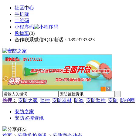
社区中心
手机版
二维码
小程序码
购物车
(
0
)
合作联系微信/QQ/电话：18923733323
1
2
热搜：
安防之家
监控
安防器材
防盗
安防监控
安防
防护网
安防之家
安防监控资讯
首页
>
安防监控资讯
>
安防商企动态