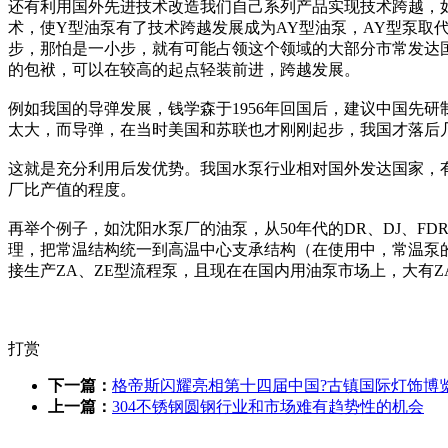
还有利用国外先进技术改造我们自己系列产品实现技术跨越，
术，使Y型油泵有了技术跨越发展成为AY型油泵，AY型泵取
步，那怕是一小步，就有可能占领这个领域的大部分市常发达
的包袱，可以在较高的起点轻装前进，跨越发展。
例如我国的导弹发展，钱学森于1956年回国后，建议中国先
太大，而导弹，在当时美国和苏联也才刚刚起步，我国才落后
这就是充分利用后发优势。我国水泵行业相对国外发达国家，
厂比产值的程度。
再举个例子，如沈阳水泵厂的油泵，从50年代的DR、DJ、FD
理，把常温结构统一到高温中心支承结构（在使用中，常温泵的数
接生产ZA、ZE型流程泵，且现在在国内用油泵市场上，大有
打赏
下一篇：
格帝斯闪耀亮相第十四届中国?古镇国际灯饰博
上一篇：
304不锈钢圆钢行业和市场难有趋势性的机会