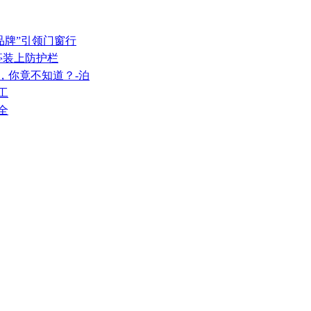
品牌”引领门窗行
车亭装上防护栏
，你竟不知道？-泊
工
全