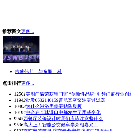
推荐图文
更多...
吉盛伟邦：与东鹏、科
点击排行
更多...
1250
1
美阁门窗荣获铝门窗 “创新性品牌”引领门窗行业创
1194
2
批发0532140159普旭真空泵油雾过滤器
1040
3
为什么淋浴房需要贴防爆膜
1019
4
中企在全球港口中都发生了哪些变化
994
5
西餐厅装修设计时我们应该注意些什么
953
6
高大上！智能公交候车亭亮相嘉兴！
952
7
济南安装猫眼 济南专业安装防盗门猫眼开孔