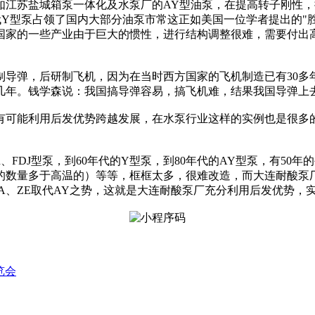
如江苏盐城箱泵一体化及水泵厂的AY型油泵，在提高转子刚性
代Y型泵占领了国内大部分油泵市常这正如美国一位学者提出的"
国家的一些产业由于巨大的惯性，进行结构调整很难，需要付出高
研制导弹，后研制飞机，因为在当时西方国家的飞机制造已有30
几年。钱学森说：我国搞导弹容易，搞飞机难，结果我国导弹上
有可能利用后发优势跨越发展，在水泵行业这样的实例也是很多
R、FDJ型泵，到60年代的Y型泵，到80年代的AY型泵，有5
量多于高温的）等等，框框太多，很难改造，而大连耐酸泵厂没有
ZA、ZE取代AY之势，这就是大连耐酸泵厂充分利用后发优势，
览会