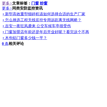
更多
>
文章标签：
门窗
纱窗
更多
>
同类安防监控资讯
• 新型高效重型细碎机该如何选择合适的生产厂家
• 怎么挑选工程无线监控专用远距离无线网桥？
• 吉安一夜狂风袭来 公交车候车亭很受伤
• 门窗加盟店年前还是年后开业好呢？看完这个不再
• 木包铝门窗多少钱一平？
0
条
相关评论