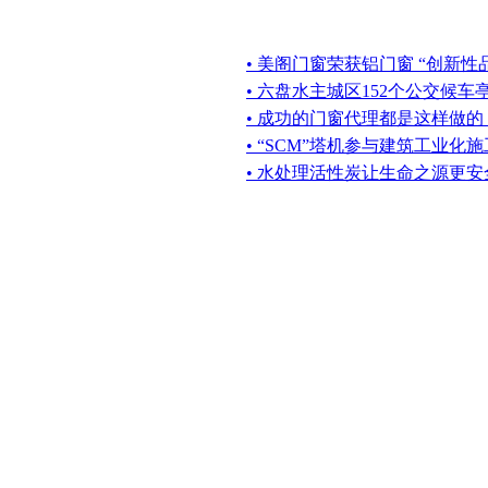
• 美阁门窗荣获铝门窗 “创新性
• 六盘水主城区152个公交候
• 成功的门窗代理都是这样做的
• “SCM”塔机参与建筑工业化施
• 水处理活性炭让生命之源更安