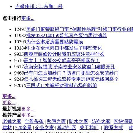
吉盛伟邦：与东鹏、科
点击排行
更多...
1249
1
美阁门窗荣获铝门窗 “创新性品牌”引领门窗行业创
1193
2
批发0532140159普旭真空泵油雾过滤器
1039
3
为什么淋浴房需要贴防爆膜
1018
4
中企在全球港口中都发生了哪些变化
993
5
西餐厅装修设计时我们应该注意些什么
951
6
高大上！智能公交候车亭亮相嘉兴！
951
7
济南安装猫眼 济南专业安装防盗门猫眼开孔
946
8
已有门怎么加纱门？防盗门哪里怎么安装纱门
924
9
怎么挑选工程无线监控专用远距离无线网桥？
920
10
三段式止水螺杆对建材市场的影响
更多...
更多...
最新视频
更多...
推荐产品
更多...
老姚之家
|
全景头条
|
照明之家
|
防水之家
|
防盗之家
|
区快洞察
建材
|
720全景
|
企业之家
|
移动社区
|
关于我们
|
联系方式
|