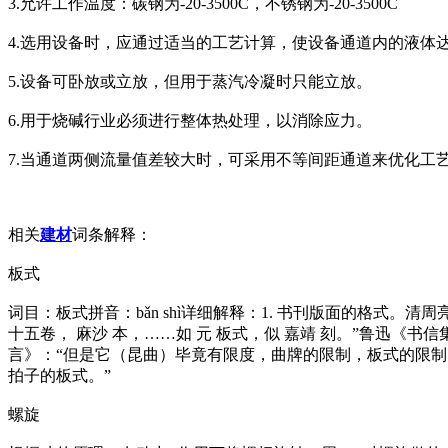
3.允许工作温度：碳钢为-20-3500C，不锈钢为-20-3500C
4.选用设备时，应通过适当的工艺计算，使设备通道内的液体达到湍
5.设备可卧放或立放，但用于蒸汽冷凝时只能立放。
6.用于烧碱行业必须进行整体热处理，以消除应力。
7.当通道两侧流量值差较大时，可采用不等间距通道来优化工
相关
建材
词条解释：
板式
词目：板式拼音：bǎn shì详细解释：1. 书刊版面的格式
十五卷， 麻沙 本，……如 元 板式，似 嘉靖 刻。”鲁迅《
言》：“但是它（昆曲）毕竟有限度，曲牌的限制，板式的限制
拍子的板式。”
螺旋