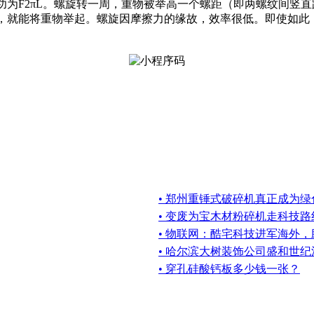
F2πL。螺旋转一周，重物被举高一个螺距（即两螺纹间竖直距离）,
，就能将重物举起。螺旋因摩擦力的缘故，效率很低。即使如此，其
• 郑州重锤式破碎机真正成为
• 变废为宝木材粉碎机走科技路
• 物联网：酷宅科技进军海外
• 哈尔滨大树装饰公司盛和世
• 穿孔硅酸钙板多少钱一张？