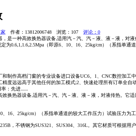
数
之家
作者：13812006748 浏览：
107
评论：0
器，是一种高效换热器设备,适用汽－汽、汽－液、液－液，对液
,1,1.6,2.5Mpa（即原6、10、16、25kg/cm）（系
和制作高档门窗的专业设备进口设备UC6。1、CNC数控加工
工精度远远高于其他任何的加工模式;2、快速处理所有订单全自
进......
高效换热器设备,适用汽－汽、汽－液、液－液，对液传热。它适
、10、16、25kg/cm）（系指单通道的较大工作压力）试验压力为工作压
B，不锈钢为SUS321、SUS304、316L。其它材质可根据用户要