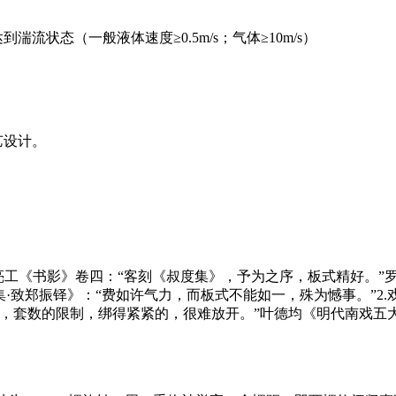
流状态（一般液体速度≥0.5m/s；气体≥10m/s）
艺设计。
。清周亮工《书影》卷四：“客刻《叔度集》，予为之序，板式精好
书信集·致郑振铎》：“费如许气力，而板式不能如一，殊为憾事。
，套数的限制，绑得紧紧的，很难放开。”叶德均《明代南戏五大