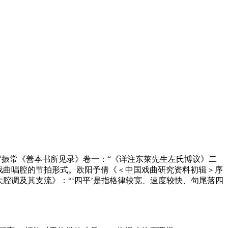
。”罗振常《善本书所见录》卷一：“《详注东莱先生左氏博议》二
”2.戏曲唱腔的节拍形式。欧阳予倩《＜中国戏曲研究资料初辑＞序
腔调及其支流》：“‘四平’是指格律较宽、速度较快、句尾落四