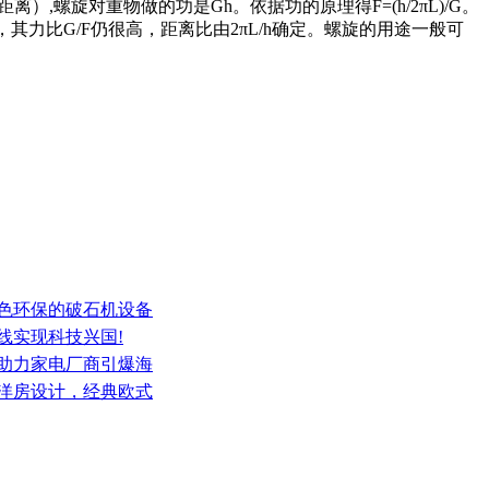
螺旋对重物做的功是Gh。依据功的原理得F=(h/2πL)/G。
力比G/F仍很高，距离比由2πL/h确定。螺旋的用途一般可
绿色环保的破石机设备
线实现科技兴国!
，助力家电厂商引爆海
纪洋房设计，经典欧式