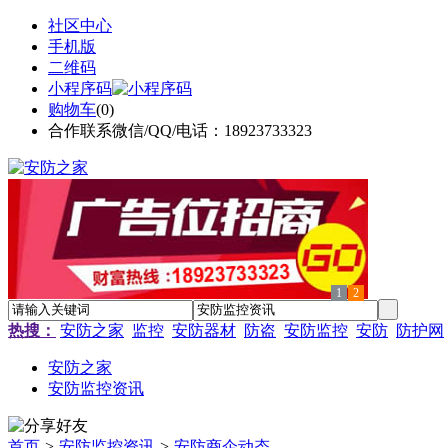
社区中心
手机版
二维码
小程序码
购物车
(
0
)
合作联系微信/QQ/电话：18923733323
1
2
热搜：
安防之家
监控
安防器材
防盗
安防监控
安防
防护网
安防之家
安防监控资讯
首页
>
安防监控资讯
>
安防商企动态