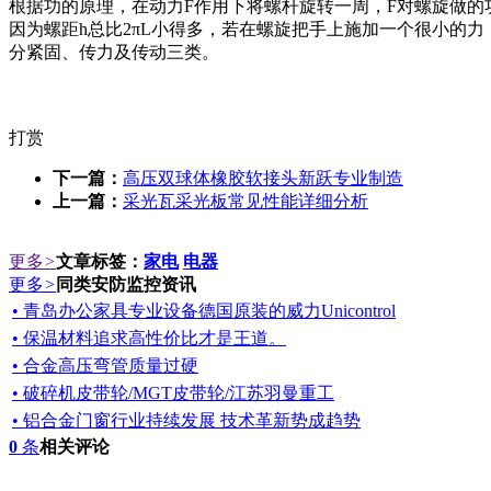
根据功的原理，在动力F作用下将螺杆旋转一周，F对螺旋做的功为
因为螺距h总比2πL小得多，若在螺旋把手上施加一个很小的力
分紧固、传力及传动三类。
打赏
下一篇：
高压双球体橡胶软接头新跃专业制造
上一篇：
采光瓦采光板常见性能详细分析
更多
>
文章标签：
家电
电器
更多
>
同类安防监控资讯
• 青岛办公家具专业设备德国原装的威力Unicontrol
• 保温材料追求高性价比才是王道。
• 合金高压弯管质量过硬
• 破碎机皮带轮/MGT皮带轮/江苏羽曼重工
• 铝合金门窗行业持续发展 技术革新势成趋势
0
条
相关评论