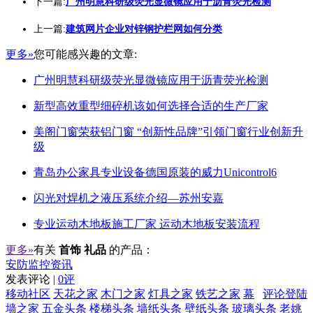
下一篇:
广州明慧科研级荧光显微镜应用于沥青荧光检测
上一篇:
建筑网片企业对锌钢护栏网如何分类
更多»
您可能感兴趣的文章:
广州明慧科研级荧光显微镜应用于沥青荧光检测
新型高效重型细碎机该如何选择合适的生产厂家
美阁门窗荣获铝门窗 “创新性品牌”引领门窗行业创新升
级
青岛办公家具专业设备德国原装的威力Unicontrol6
闪光对焊机之液压系统介绍—苏州安嘉
专业运动木地板施工厂家 运动木地板安装流程
更多»
有关
首饰 礼品
的产品：
安防监控资讯
发表评论 |
0评
移动社区
天花之家
木门之家
灯具之家
铁艺之家
幕
评论登陆
墙之家
五金头条
楼梯头条
墙纸头条
壁纸头条
玻璃头条
老姚