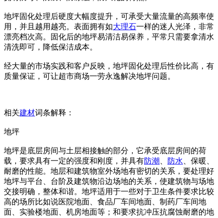
地坪固化处理后硬度大幅度提升，可承受大量流量的高频率使
用，并且越用越亮。表面拥有如
大理石
一样的迷人光泽，非常
漂亮档次高。固化后的地坪易清洁易保养，平常只需要拿清水
清洗即可，降低保洁成本。
经大量的市场实践和客户反映，地坪固化处理后性价比高，有
质量保证，可让超市商场一劳永逸解决地坪问题。
相关
建材
词条解释：
地坪
地坪是底层房间与土层相接触的部分，它承受底层房间的荷
载，要求具有一定的强度和刚度，并具有
防潮
、
防水
、保暖、
耐磨的性能。地层和建筑物室外场地有密切的关系，要处理好
地坪与平台、台阶及建筑物沿边场地的关系，使建筑物与场地
交接明确，整体和谐。地坪适用于一些对于卫生条件要求比较
高的场所比如说医院地面、食品厂车间地面、制药厂车间地
面、实验楼地面、机房地面等；和要求抗冲压抗腐蚀耐磨的地