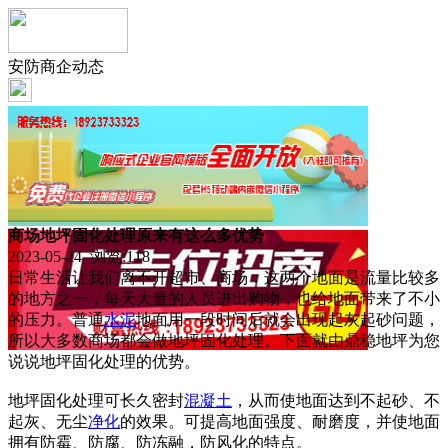
安防商企动态
商场地坪固化处理原来有这么多优势
2023-05-24 浏览:
118
日常生活让我们离不开超市、商场，这两个地面是流量比较多
的地方之一，每天大量的人员进出购物，也给地面带来了不小
的压力。普通
水泥
地面用一段时间后就会出现起灰起砂问题，
所以大多数商场都会做地坪固化处理。下面就由鼎稳地坪为您
说说地坪固化处理的优势。
地坪固化处理可长久密封
混凝土
，从而使地面达到不起砂、不
起灰、无尘
净化
的效果。可提高地面强度、耐磨度，并使地面
拥有防霉、防腐、防冻融，防风化的特点。