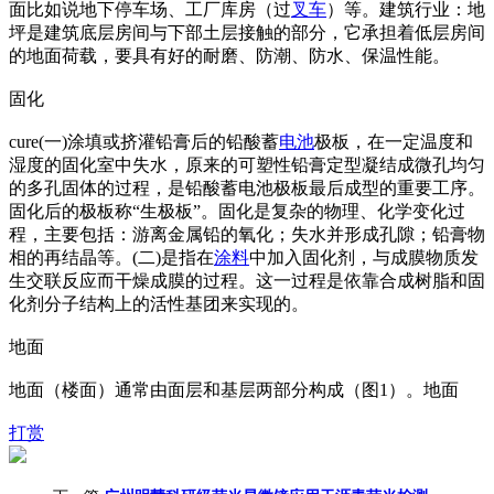
面比如说地下停车场、工厂库房（过
叉车
）等。建筑行业：地
坪是建筑底层房间与下部土层接触的部分，它承担着低层房间
的地面荷载，要具有好的耐磨、防潮、防水、保温性能。
固化
cure(一)涂填或挤灌铅膏后的铅酸蓄
电池
极板，在一定温度和
湿度的固化室中失水，原来的可塑性铅膏定型凝结成微孔均匀
的多孔固体的过程，是铅酸蓄电池极板最后成型的重要工序。
固化后的极板称“生极板”。固化是复杂的物理、化学变化过
程，主要包括：游离金属铅的氧化；失水并形成孔隙；铅膏物
相的再结晶等。(二)是指在
涂料
中加入固化剂，与成膜物质发
生交联反应而干燥成膜的过程。这一过程是依靠合成树脂和固
化剂分子结构上的活性基团来实现的。
地面
地面（楼面）通常由面层和基层两部分构成（图1）。地面
打赏