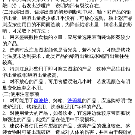
敲口沿，若发出沙哑声，说明内部有裂纹存在。
(二)铅溶出量、镉溶出量的初步判断釉中彩、釉下彩产品的铅
溶出量、镉溶出量极少或几乎没有，可放心选购。釉上彩产品
则应按使用目的不同而选购，为降低铅溶出量、镉溶出量的影
响，可采取下列方法：
1、用来盛装酸性食物的器皿，应尽量选用表面装饰图案较少
的产品。
2、选购时应注意图案颜色是否光亮，若不光亮，可能是烤花
时温度未达到要求，此类产品的铅溶出量或/和镉溶出量往往
较高。
3、特别注意那些用手即可擦去图案的产品，这种产品往往铅
溶出量或/和镉溶出量极高。
4、对不放心的产品，可用食醋浸泡几小时，若发现颜色有明
显变化应弃之不用。
(三)使用注意事项
1、对可能用于
微波炉
、烤箱、
洗碗机
的产品，应选购标明“微
波炉适用、烤箱适用、洗碗机适用”字样的产品。
2、对使用量大的产品，如餐饮业，宜选用边缘较厚带圆弧状
加强边的产品，此类产品在使用中不易损坏。
3、建议不要使用已有裂纹的产品，这类产品的强度较低、盛
装食物时可能出现破碎，造成对人体的伤害，并且由于裂缝的