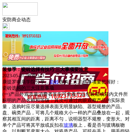
安防商企动态
装修季：瓷砖选择有技巧 三大事项要注意
2023-05-21 浏览:
143
康提罗电商学院分享，
瓷砖
选购三大注意事项要把握好：
瓷砖选购的三大注意事项
(一)产品外观质量消费者首先可查看产品包装箱或箱内文件所
标明的产品名称和等级；其次可通过肉眼观察产品的实际质
量，选购时应尽量选择表面无明显缺陷、器型规整的产品。
盘、碗类产品，可将几个规格大小一样的产品叠放在一起，观
察其相互间的距离，距离不匀，说明器型不规整，变形大。对
单个产品可将其平放或反扣在
玻璃
板上，看是否与玻璃板吻
合，以判断其变形大小。对瓷质产品，可托在手上，用手指轻