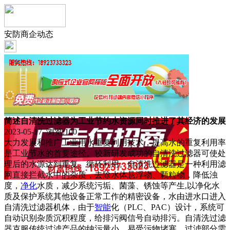
安防商企动态
简述自清洗过滤器为工业节约水资源同时推进了其经济的发展
2023-05-17 浏览:
100
大力发展和推广工业用水重复利用技术，提高水的重复利用率
是工业节水的首要途径。较新研发成功的自清洗过滤器可使处
理后的水源达到重复、循环利用。自清洗过滤器是一种利用滤
网直接拦截水中的杂质，去除水体悬浮物、颗粒物，降低浊
度，
净化
水质，减少系统污垢、菌藻、锈蚀等产生,以净化水
质及保护系统其他设备正常工作的精密设备，水由进水口进入
自清洗过滤器机体，由于
智能
化（PLC、PAC）设计，系统可
自动识别杂质沉积程度，给排污阀信号自动排污。自清洗过滤
器克服传统过滤产品的纳污量小、易受污物堵塞、过滤部分需