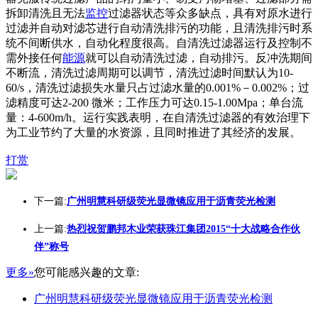
拆卸清洗且无法
监控
过滤器状态等众多缺点，具有对原水进行
过滤并自动对滤芯进行自动清洗排污的功能，且清洗排污时系
统不间断供水，自动化程度很高。自清洗过滤器运行及控制不
需外接任何
能源
就可以自动清洗过滤，自动排污。反冲洗期间
不断流，清洗过滤周期可以调节，清洗过滤时间默认为10-
60/s，清洗过滤损失水量只占过滤水量的0.001%－0.002%；过
滤精度可达2-200 微米；工作压力可达0.15-1.00Mpa；单台流
量：4-600m/h。运行实践表明，在自清洗过滤器的有效治理下
为工业节约了大量的水资源，且同时推进了其经济的发展。
打赏
下一篇:
广州明慧科研级荧光显微镜应用于沥青荧光检测
上一篇:
热烈祝贺鹏邦木业荣获珠江集团2015“十大战略合作伙
伴”称号
更多»
您可能感兴趣的文章:
广州明慧科研级荧光显微镜应用于沥青荧光检测