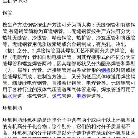
生机型 Pe-3
钢管
按生产方法钢管按生产方法可分为两大类：无缝钢管和有缝钢
管,有缝钢管简称为直逢钢管。1.无缝钢管按生产方法可分为：
热轧无缝管、冷拔管、精密钢管、热扩管、冷旋压管和挤压管
等。无缝钢管用优质碳素钢或合金钢制成，有热轧、冷轧
（拔）之分。2.焊接钢管因其焊接工艺不同而分为炉焊管、电
焊（电阻焊）管和自动电弧焊管，因其焊接形式的不同分为直
缝焊管和螺旋焊管两种，因其端部形状又分为圆形焊管和异型
（方、扁等）焊管。焊接钢管是由卷成管形的
钢板
以对缝或螺
旋缝焊接而成，在制造方法上，又分为低压流体输送用焊接钢
管、螺旋缝电焊钢管、直接卷焊钢管、电焊管等。无缝钢管可
用于各种行业的液体气压管道和气体管道等。焊接管道可用于
输
水管
道、煤气管道、
暖气
管道、
电器
管道等。
环氧树脂
环氧树脂环氧树脂是泛指分子中含有两个或两个以上环氧基团
的有机高分子化合物，除个别外，它们的相对分子质量都不
高。环氧树脂的分子结构是以分子链中含有活泼的环氧基团为