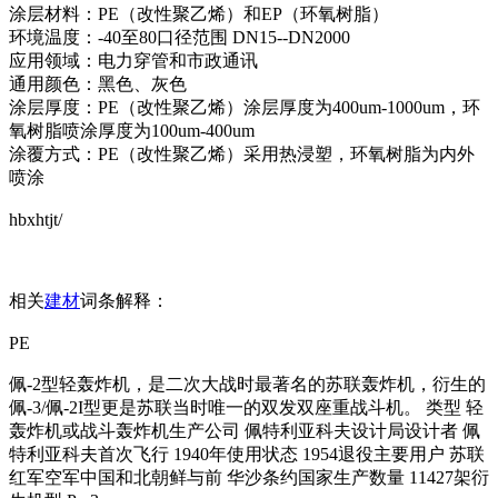
涂层材料：PE（改性聚乙烯）和EP（环氧树脂）
环境温度：-40至80口径范围 DN15--DN2000
应用领域：电力穿管和市政通讯
通用颜色：黑色、灰色
涂层厚度：PE（改性聚乙烯）涂层厚度为400um-1000um，环
氧树脂喷涂厚度为100um-400um
涂覆方式：PE（改性聚乙烯）采用热浸塑，环氧树脂为内外
喷涂
hbxhtjt/
相关
建材
词条解释：
PE
佩-2型轻轰炸机，是二次大战时最著名的苏联轰炸机，衍生的
佩-3/佩-2I型更是苏联当时唯一的双发双座重战斗机。 类型 轻
轰炸机或战斗轰炸机生产公司 佩特利亚科夫设计局设计者 佩
特利亚科夫首次飞行 1940年使用状态 1954退役主要用户 苏联
红军空军中国和北朝鲜与前 华沙条约国家生产数量 11427架衍