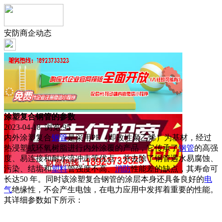
安防商企动态
涂塑复合钢管的参数
2023-04-18 浏览:
95
内外涂塑复合
钢管
是采用PE（即改性聚乙烯）为基材，经过
热浸塑或环氧树脂进行内外涂覆的产品，它传承了
钢管
的高强
度、易连接和耐水流冲击等优点，并去除了钢管遇水易腐蚀、
污染、结垢和
塑料
管强度不高、
消防
性能差的缺点，其寿命可
长达50 年。同时该涂塑复合钢管的涂层本身还具备良好的
电
气
绝缘性，不会产生电蚀，在电力应用中发挥着重要的性能。
其详细参数如下所示：