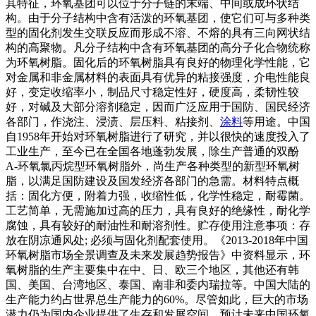
其特征，环氧基团可以位于分子链的末端、中间或成环状结
构。由于分子结构中含有活泼的环氧基团，使它们可与多种类
型的固化剂发生交联反应而形成不溶、不熔的具有三向网状结
构的高聚物。凡分子结构中含有环氧基团的高分子化合物统称
为环氧树脂。固化后的环氧树脂具有良好的物理化学性能，它
对金属和非金属材料的表面具有优异的粘接强度，介电性能良
好，变定收缩率小，制品尺寸稳定性好，硬度高，柔韧性较
好，对碱及大部分溶剂稳定，因而广泛应用于国防、国民经济
各部门，作浇注、浸渍、层压料、粘接剂、
涂料
等用途。中国
自1958年开始对环氧树脂进行了研究，并以很快的速度投入了
工业生产，至今已在全国各地蓬勃发展，除生产普通的双酚
A-环氧氯丙烷型环氧树脂外，尚生产各种类型的新型环氧树
脂，以满足国防建设及国发经济各部门的急需。材料特点概
括：固化方便，附着力强，收缩性低，化学性稳定，耐霉菌。
工艺简单，无需施加过高的压力，具有良好的绝缘性，耐化学
腐蚀，具有较好的耐油性和耐溶剂性。贮存使用注意事项：存
放在阴凉通风处; 必须与固化剂配套使用。《2013-2018年中国
环氧树脂市场全景调查及未来发展趋势报告》中资料显示，环
氧树脂的生产主要集中在中、日、欧三个地区，其他还有韩
国、美国、台湾地区、泰国、南非和委内瑞拉等。中国大陆的
生产能力约占世界总生产能力的60%。尽管如此，巨大的市场
潜力仍为国内企业提供了生存和发展空间。预计未来中国环氧